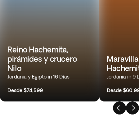
Reino Hachemita,
pirámides y crucero
Maravilla
Nilo
Hachemi
Jordania y Egipto in 16 Días
Jordania in 9 
Desde
$74,599
Desde
$60,9