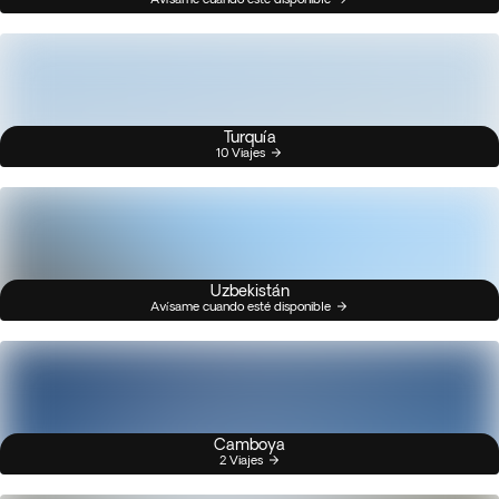
Turquía
10 Viajes
Uzbekistán
Avísame cuando esté disponible
Camboya
2 Viajes