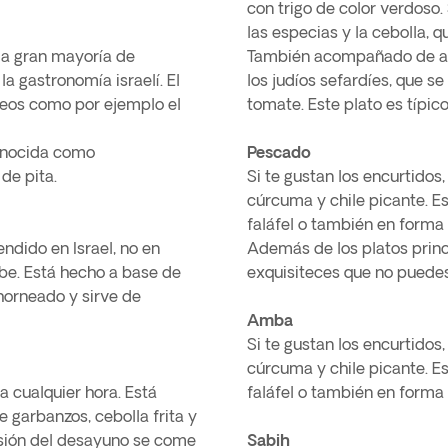
con trigo de color verdoso
las especias y la cebolla, q
la gran mayoría de
También acompañado de arro
a gastronomía israelí. El
los judíos sefardíes, que s
teos como por ejemplo el
tomate. Este plato es típico
conocida como
Pescado
de pita.
Si te gustan los encurtidos
cúrcuma y chile picante. E
faláfel o también en forma
ndido en Israel, no en
Además de los platos princi
be. Está hecho a base de
exquisiteces que no puedes 
 horneado y sirve de
Amba
Si te gustan los encurtidos
cúrcuma y chile picante. E
a cualquier hora. Está
faláfel o también en forma
 garbanzos, cebolla frita y
rsión del desayuno se come
Sabih