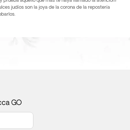
 y prueba aquello que más te haya llamado la atención!
lces judíos son la joya de la corona de la repostería
obarlos.
icca GO