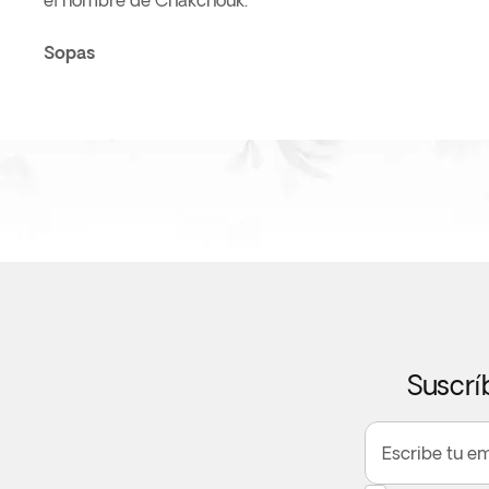
el nombre de Chakchouk.
Sopas
Suscrí
Escribe tu em