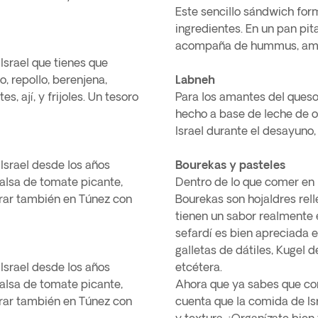
Este sencillo sándwich form
ingredientes. En un pan pit
acompaña de hummus, amba
 Israel que tienes que
, repollo, berenjena,
Labneh
s, ají, y frijoles. Un tesoro
Para los amantes del queso
hecho a base de leche de ov
Israel durante el desayuno
Israel desde los años
Bourekas y pasteles
alsa de tomate picante,
Dentro de lo que comer en I
rar también en Túnez con
Bourekas son hojaldres rell
tienen un sabor realmente e
sefardí es bien apreciada 
galletas de dátiles, Kugel d
Israel desde los años
etcétera.
alsa de tomate picante,
Ahora que ya sabes que come
rar también en Túnez con
cuenta que la comida de Is