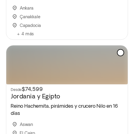
Ankara
Çanakkale
Capadocia
+
4
más
$74,599
Desde
Jordania y Egipto
Reino Hachemita, pirámides y crucero Nilo en 16
días
Aswan
El Cairo