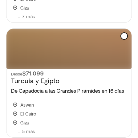
Giza
+
7
más
$71,099
Desde
Turquía y Egipto
De Capadocia a las Grandes Pirámides en 16 días
Aswan
El Cairo
Giza
+
5
más