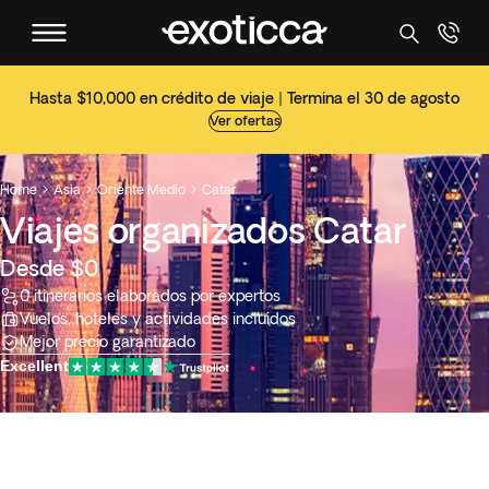
Hasta $10,000 en crédito de viaje | Termina el 30 de agosto
Ver ofertas
Home
Asia
Oriente Medio
Catar



Viajes organizados Catar
Desde $0
0 itinerarios elaborados por expertos
Vuelos, hoteles y actividades incluidos
Mejor precio garantizado
Excellent