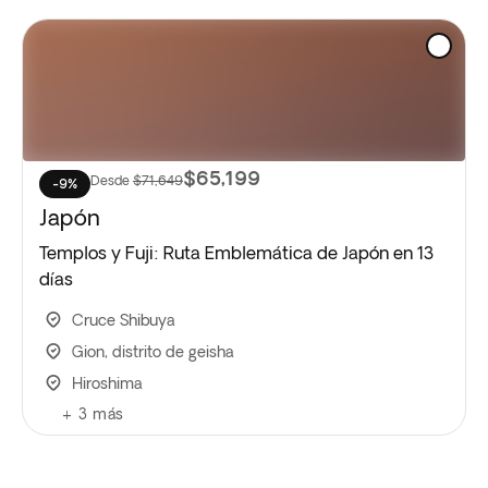
$65,199
Desde
$71,649
-9%
Japón
Templos y Fuji: Ruta Emblemática de Japón en 13
días
Cruce Shibuya
Gion, distrito de geisha
Hiroshima
+
3
más