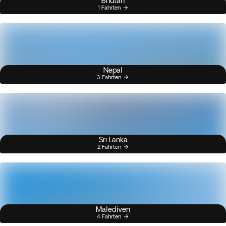
Bhutan
1 Fahrten
Nepal
3 Fahrten
Sri Lanka
2 Fahrten
Malediven
4 Fahrten