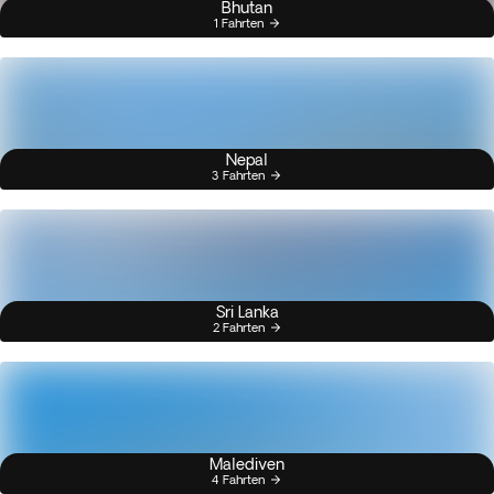
Bhutan
1 Fahrten
Nepal
3 Fahrten
Sri Lanka
2 Fahrten
Malediven
4 Fahrten