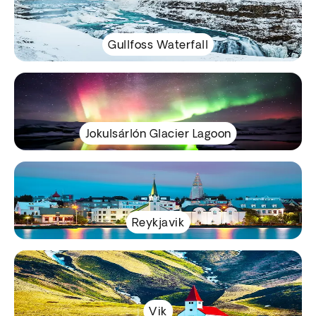
Gullfoss Waterfall
Jokulsárlón Glacier Lagoon
Reykjavik
Vik