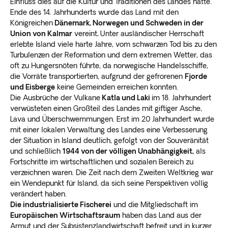
Einfluss dies auf die Kultur und Traditionen des Landes hatte.
Ende des 14. Jahrhunderts wurde das Land mit den
Königreichen
Dänemark,
Norwegen
und Schweden in der
Union von Kalmar
vereint
.
Unter ausländischer Herrschaft
erlebte Island viele harte Jahre, vom schwarzen Tod bis zu den
Turbulenzen der Reformation und dem extremen Wetter, das
oft zu Hungersnöten führte, da norwegische Handelsschiffe,
die Vorräte transportierten, aufgrund der gefrorenen
Fjorde
und Eisberge
keine Gemeinden erreichen konnten.
Die Ausbrüche der Vulkane
Katla und Laki
im 18. Jahrhundert
verwüsteten einen Großteil des Landes mit giftiger Asche,
Lava und Überschwemmungen. Erst im 20 Jahrhundert wurde
mit einer lokalen Verwaltung des Landes eine Verbesserung
der Situation in Island deutlich, gefolgt von der Souveränität
und schließlich
1944 von der völligen Unabhängigkeit,
als
Fortschritte im wirtschaftlichen und sozialen Bereich zu
verzeichnen waren. Die Zeit nach dem Zweiten Weltkrieg war
ein Wendepunkt für Island, da sich seine Perspektiven völlig
verändert haben.
Die industrialisierte Fischerei
und die Mitgliedschaft im
Europäischen Wirtschaftsraum
haben das Land aus der
Armut und der Subsistenzlandwirtschaft befreit und in kurzer