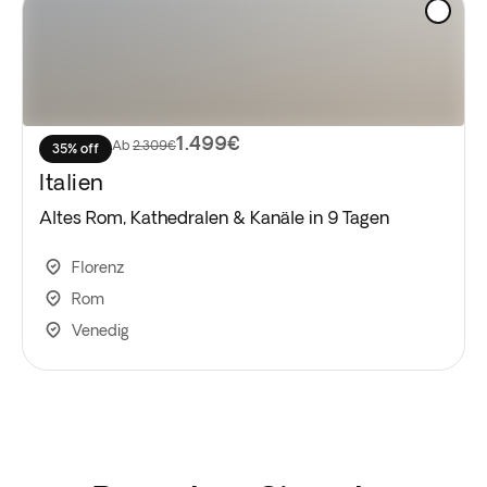
1.499€
Ab
2.309€
35% off
Italien
Altes Rom, Kathedralen & Kanäle in 9 Tagen
Florenz
Rom
Venedig