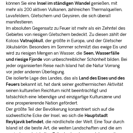
können Sie eine
Insel im ständigen Wandel
genießen, mit
mehr als 200 aktiven Vulkanen, zahlreichen Thermalquellen,
Lavafeldern, Gletschern und Geysiren, die sich überall
manifestieren.
Im absoluten Gegensatz zu Feuer ist mehr als ein Zehntel des
Gebietes von riesigen Gletschern bedeckt. Zu diesen zählt der
Koloss
Vatnajökull
, der größte in Europa, und der Gletscher
Jökulsárlón. Besonders im Sommer schmilzt das ewige Eis und
wird zu riesigen Mengen an Wasser, die
Seen, Wasserfälle
und riesige Fjorde
von unbeschreiblicher Schönheit bilden. Bei
jeder organisierten Reise nach Island hat die Natur Vorrang
vor jeder anderen Überlegung.
Die isolierte Lage des Landes, das als
Land des Eises und des
Feuers
bekannt ist, hat dank seiner geothermischen Aktivität
seinen kulturellen Reichtum nicht beeinträchtigt und
tatsächlich eine lebendige und einzigartige Kulturszene und
eine prosperierende Nation gefördert.
Der größte Teil der Bevölkerung konzentriert sich auf die
südwestliche Ecke der Insel, wo sich die
Hauptstadt
Reykjavik befindet
, die nördlichste der Welt. Eine Tour durch
Island ist die beste Art, die weiten Landschaften und die am