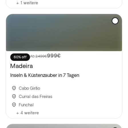
+
1
weitere
999€
Ab
2.499€
60% off
Madeira
Inseln & Küstenzauber in 7 Tagen
Cabo Girão
Curral das Freiras
Funchal
+
4
weitere