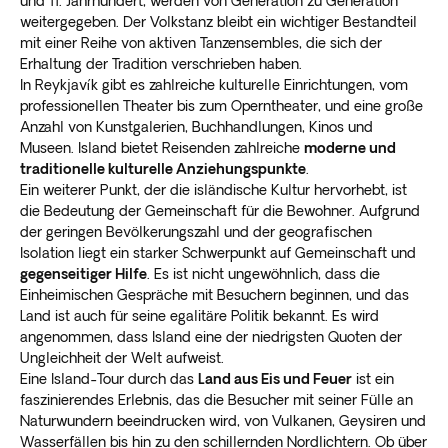
und 11. Jahrhundert, werden von Generation zu Generation
weitergegeben. Der Volkstanz bleibt ein wichtiger Bestandteil
mit einer Reihe von aktiven Tanzensembles, die sich der
Erhaltung der Tradition verschrieben haben.
In Reykjavík gibt es zahlreiche kulturelle Einrichtungen, vom
professionellen Theater bis zum Operntheater, und eine große
Anzahl von Kunstgalerien, Buchhandlungen, Kinos und
Museen. Island bietet Reisenden zahlreiche
moderne und
traditionelle kulturelle Anziehungspunkte
.
Ein weiterer Punkt, der die isländische Kultur hervorhebt, ist
die Bedeutung der Gemeinschaft für die Bewohner. Aufgrund
der geringen Bevölkerungszahl und der geografischen
Isolation liegt ein starker Schwerpunkt auf Gemeinschaft und
gegenseitiger Hilfe
. Es ist nicht ungewöhnlich, dass die
Einheimischen Gespräche mit Besuchern beginnen, und das
Land ist auch für seine egalitäre Politik bekannt. Es wird
angenommen, dass Island eine der niedrigsten Quoten der
Ungleichheit der Welt aufweist.
Eine Island-Tour durch das
Land aus Eis und Feuer
ist ein
faszinierendes Erlebnis, das die Besucher mit seiner Fülle an
Naturwundern beeindrucken wird, von Vulkanen, Geysiren und
Wasserfällen bis hin zu den schillernden Nordlichtern. Ob über