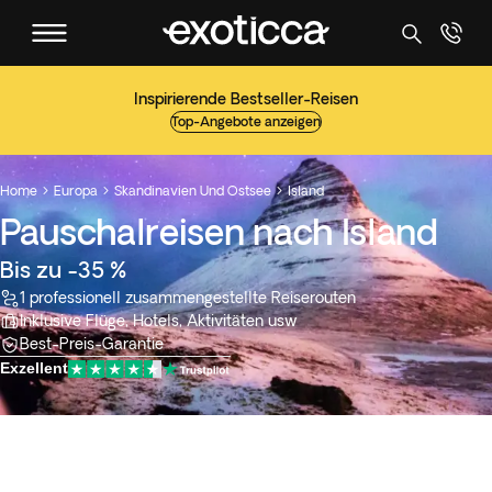
Inspirierende Bestseller-Reisen
Top-Angebote anzeigen
Home
Europa
Skandinavien Und Ostsee
Island



Pauschalreisen nach Island
Bis zu -35 %
1 professionell zusammengestellte Reiserouten
Inklusive Flüge, Hotels, Aktivitäten usw
Best-Preis-Garantie
Exzellent