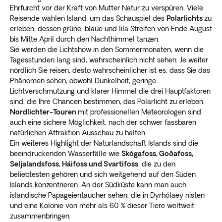
Ehrfurcht vor der Kraft von Mutter Natur zu verspüren. Viele
Reisende wählen Island, um das Schauspiel des
Polarlichts
zu
erleben, dessen grüne, blaue und lila Streifen von Ende August
bis Mitte April durch den Nachthimmel tanzen.
Sie werden die Lichtshow in den Sommermonaten, wenn die
Tagesstunden lang sind, wahrscheinlich nicht sehen. Je weiter
nördlich Sie reisen, desto wahrscheinlicher ist es, dass Sie das
Phänomen sehen, obwohl Dunkelheit, geringe
Lichtverschmutzung und klarer Himmel die drei Hauptfaktoren
sind, die Ihre Chancen bestimmen, das Polarlicht zu erleben.
Nordlichter-Touren
mit professionellen Meteorologen sind
auch eine sichere Möglichkeit, nach der schwer fassbaren
natürlichen Attraktion Ausschau zu halten.
Ein weiteres Highlight der Naturlandschaft Islands sind die
beeindruckenden Wasserfälle wie
Skógafoss, Goðafoss,
Seljalandsfoss, Háifoss und Svartifoss
, die zu den
beliebtesten gehören und sich weitgehend auf den Süden
Islands konzentrieren. An der Südküste kann man auch
isländische Papageientaucher sehen, die in Dyrhólaey nisten
und eine Kolonie von mehr als 60 % dieser Tiere weltweit
zusammenbringen.