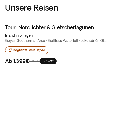
Unsere Reisen
Tour: Nordlichter & Gletscherlagunen
Favoriten
Island in 5 Tagen
Geysir Geothermal Area · Gullfoss Waterfall · Jokulsárlón Glacier Lagoon · Reykjavik · Vik
Begrenzt verfügbar
Ab
1.399€
2.159€
35% off