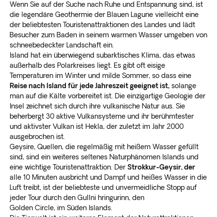
Wenn Sie auf der Suche nach Ruhe und Entspannung sind, ist
die legendäre Geothermie der Blauen Lagune vielleicht eine
der beliebtesten Touristenattraktionen des Landes und lädt
Besucher zum Baden in seinem warmen Wasser umgeben von
schneebedeckter Landschaft ein.
Island hat ein überwiegend subarktisches Klima, das etwas
außerhalb des Polarkreises liegt. Es gibt oft eisige
Temperaturen im Winter und milde Sommer, so dass eine
Reise nach Island für jede Jahreszeit geeignet ist,
solange
man auf die Kälte vorbereitet ist. Die einzigartige Geologie der
Insel zeichnet sich durch ihre vulkanische Natur aus. Sie
beherbergt 30 aktive Vulkansysteme und ihr berühmtester
und aktivster Vulkan ist Hekla, der zuletzt im Jahr 2000
ausgebrochen ist.
Geysire, Quellen, die regelmäßig mit heißem Wasser gefüllt
sind, sind ein weiteres seltenes Naturphänomen Islands und
eine wichtige Touristenattraktion. Der
Strokkur-Geysir, der
alle 10 Minuten ausbricht und Dampf und heißes Wasser in die
Luft treibt, ist der beliebteste und unvermeidliche Stopp auf
jeder Tour durch den Gullni hringurinn, den
Golden Circle, im Süden Islands.