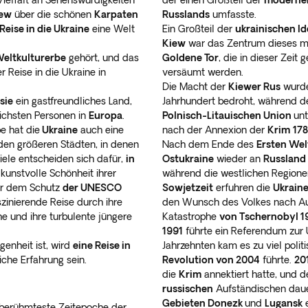
 Vielfalt an Sehenswürdigkeiten
der einen Großteil der
modernen
ew
über die schönen
Karpaten
Russlands
umfasste.
Reise in die Ukraine
eine Welt
Ein Großteil der
ukrainischen Id
Kiew
war das Zentrum dieses mä
eltkulturerbe
gehört, und das
Goldene Tor
, die in dieser Zeit
r Reise in die Ukraine in
versäumt werden.
Die Macht der
Kiewer Rus
wurde
sie
ein gastfreundliches Land,
Jahrhundert bedroht, während 
lichsten Personen in
Europa
.
Polnisch-Litauischen Union
unt
e hat die
Ukraine
auch eine
nach der Annexion der
Krim
17
 den größeren Städten, in denen
Nach dem Ende des
Ersten Wel
Viele entscheiden sich dafür,
in
Ostukraine
wieder an
Russland
 kunstvolle Schönheit ihrer
während die westlichen Regione
ter dem Schutz
der UNESCO
Sowjetzeit
erfuhren die
Ukraine
szinierende Reise durch ihre
den Wunsch des Volkes nach Aut
he und ihre turbulente jüngere
Katastrophe
von Tschernobyl 1
1991
führte ein Referendum zur
genheit ist, wird
eine Reise in
Jahrzehnten kam es zu viel poli
eiche Erfahrung sein.
Revolution von 2004
führte.
20
die
Krim
annektiert hatte, und 
russischen
Aufständischen dauert
Gebieten Donezk
und
Lugansk
e
r berühmteste Zeitepoche der