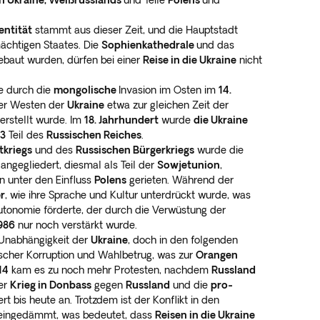
 Ukraine, Weißrusslands
und Teile
Polens
und
entität
stammt aus dieser Zeit, und die Hauptstadt
chtigen Staates. Die
Sophienkathedrale
und das
 gebaut wurden, dürfen bei einer
Reise in die Ukraine
nicht
 durch die
mongolische
Invasion im Osten im
14.
der Westen der
Ukraine
etwa zur gleichen Zeit der
erstellt wurde. Im
18. Jahrhundert
wurde
die Ukraine
83
Teil des
Russischen Reiches
.
tkriegs
und des
Russischen Bürgerkriegs
wurde die
angegliedert, diesmal als Teil der
Sowjetunion
,
n unter den Einfluss
Polens
gerieten. Während der
r
, wie ihre Sprache und Kultur unterdrückt wurde, was
onomie förderte, der durch die Verwüstung der
986
nur noch verstärkt wurde.
 Unabhängigkeit der
Ukraine
, doch in den folgenden
tischer Korruption und Wahlbetrug, was zur
Orangen
14
kam es zu noch mehr Protesten, nachdem
Russland
der
Krieg in Donbass
gegen
Russland
und die
pro-
 bis heute an. Trotzdem ist der Konflikt in den
ingedämmt, was bedeutet, dass
Reisen in die Ukraine