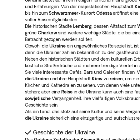
Ukraine
bietet auf ihrem riesigen Territorium eine große
und Erfahrungen. Von der majestätischen Hauptstadt
Ki
bis hin zum
Schwarzmeer-Kurort
Odessa
eröffnet eine
voller Reisemöglichkeiten.
Die historischen Städte
Lemberg
, dessen Altstadt zum
W
grüne
Charkow
sind weitere wichtige Städte, die bei eine
Betracht gezogen werden sollten.
Obwohl die
Ukraine
ein ungewöhnliches Reiseziel ist, ist
denn die Ukrainer zählen bekanntlich zu den gastfreund
Neben den historischen Städten und dem kulturellen Erb
köstliche Straßenküche und mehrere trendige Viertel in
Sie viele interessante Cafés, Bars und Galerien finden. 
die Ukraine
und ihre Hauptstadt
Kiew
zu
reisen
, um die
Kirchen und Kathedralen zu sehen, von denen viele un
stehen; aber eine
Reise
in die Ukraine kann auch eine fa
sowjetische
Vergangenheit, ihre vielfältigen Volksbräuc
Geschichte sein.
Als ein Land, das stolz auf seine Kultur und seine Vergan
die Ukraine
sicherlich eine einzigartige und aufschlussr
Geschichte der Ukraine
Das
Goldene Zeitalter der Kiewer Rus
ist vielleicht de