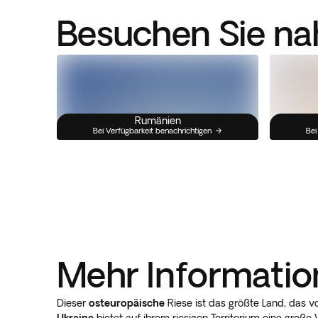
Besuchen Sie na
Rumänien
Bei Verfügbarkeit benachrichtigen
Bei
Mehr Informatio
Dieser
osteuropäische
Riese ist das größte Land, das vo