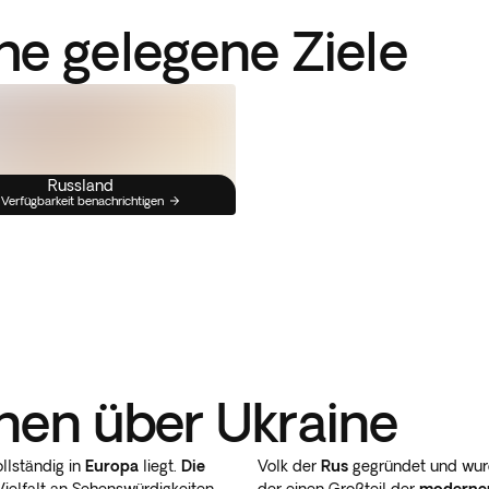
he gelegene Ziele
Russland
 Verfügbarkeit benachrichtigen
nen über Ukraine
llständig in
Europa
liegt.
Die
Volk der
Rus
gegründet und wur