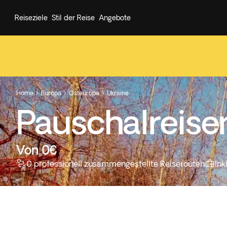
Reiseziele
Stil der Reise
Angebote
Home
Europa
Osteuropa
Ukraine



Pauschalreise
Von 0€
0 professionell zusammengestellte Reiserouten
Ink