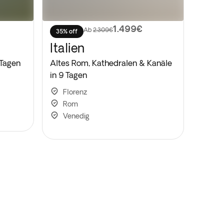
1.499€
Ab
2.309€
35% off
Italien
 Tagen
Altes Rom, Kathedralen & Kanäle
in 9 Tagen
Florenz
Rom
Venedig