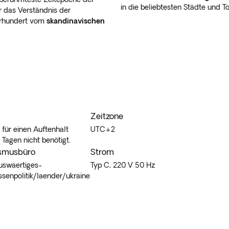
in die beliebtesten Städte und To
r das Verständnis der
rhundert vom
skandinavischen
Zeitzone
 für einen Auftenhalt
UTC+2
 Tagen nicht benötigt.
ismusbüro
Strom
uswaertiges-
Typ C, 220 V 50 Hz
senpolitik/laender/ukraine