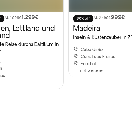
1.299€
999€
Ab
1.999€
Ab
2.499€
f
60% off
uen, Lettland und
Madeira
and
Inseln & Küstenzauber in 7
te Reise durchs Baltikum in
Cabo Girão
n
Curral das Freiras
a
Funchal
in
+
4
weitere
ius