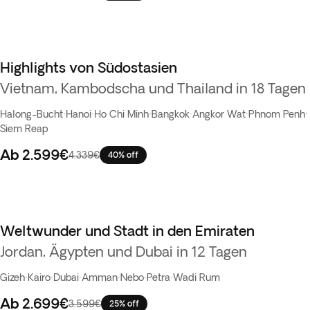
Highlights von Südostasien
Bestseller
Vietnam, Kambodscha und Thailand in 18 Tagen
Halong-Bucht
·
Hanoi
·
Ho Chi Minh
·
Bangkok
·
Angkor Wat
·
Phnom Penh
·
Siem Reap
Ab
2.599€
4.339€
40% off
Weltwunder und Stadt in den Emiraten
Jordan, Ägypten und Dubai in 12 Tagen
Gizeh
·
Kairo
·
Dubai
·
Amman
·
Nebo
·
Petra
·
Wadi Rum
Ab
2.699€
3.599€
25% off