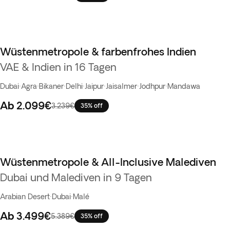
Wüstenmetropole & farbenfrohes Indien
VAE & Indien in 16 Tagen
Dubai
·
Agra
·
Bikaner
·
Delhi
·
Jaipur
·
Jaisalmer
·
Jodhpur
·
Mandawa
Ab
2.099€
3.239€
35% off
Wüstenmetropole & All-Inclusive Malediven
Dubai und Malediven in 9 Tagen
Arabian Desert
·
Dubai
·
Malé
Ab
3.499€
5.389€
35% off