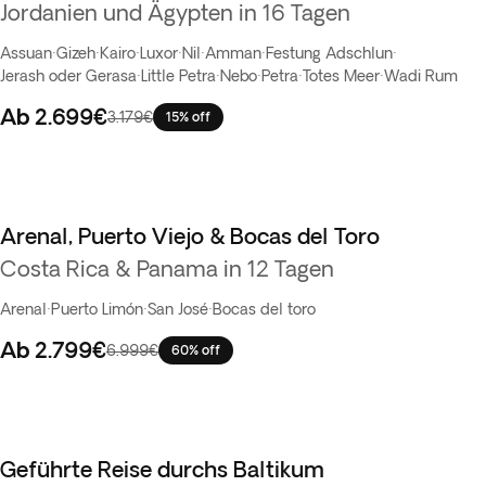
Jordanien und Ägypten in 16 Tagen
Assuan
·
Gizeh
·
Kairo
·
Luxor
·
Nil
·
Amman
·
Festung Adschlun
·
Jerash oder Gerasa
·
Little Petra
·
Nebo
·
Petra
·
Totes Meer
·
Wadi Rum
Ab
2.699€
3.179€
15% off
Arenal, Puerto Viejo & Bocas del Toro
Flash-Sale
Costa Rica & Panama in 12 Tagen
Arenal
·
Puerto Limón
·
San José
·
Bocas del toro
Ab
2.799€
6.999€
60% off
Geführte Reise durchs Baltikum