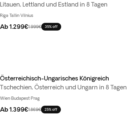
Litauen, Lettland und Estland in 8 Tagen
Riga
·
Tallin
·
Vilnius
Ab
1.299€
1.999€
35% off
Österreichisch-Ungarisches Königreich
Bestseller
Tschechien, Österreich und Ungarn in 8 Tagen
Wien
·
Budapest
·
Prag
Ab
1.399€
1.869€
25% off