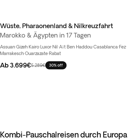
Wüste, Pharaonenland & Nilkreuzfahrt
Marokko & Ägypten in 17 Tagen
Assuan
·
Gizeh
·
Kairo
·
Luxor
·
Nil
·
Aït Ben Haddou
·
Casablanca
·
Fez
·
Marrakesch
·
Ouarzazate
·
Rabat
Ab
3.699€
5.289€
30% off
Kombi-Pauschalreisen durch Europa