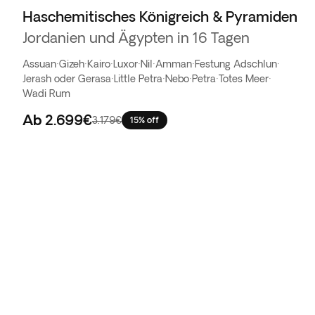
Haschemitisches Königreich & Pyramiden
Jordanien und Ägypten in 16 Tagen
Assuan
·
Gizeh
·
Kairo
·
Luxor
·
Nil
·
Amman
·
Festung Adschlun
·
Jerash oder Gerasa
·
Little Petra
·
Nebo
·
Petra
·
Totes Meer
·
Wadi Rum
Ab
2.699€
3.179€
15% off