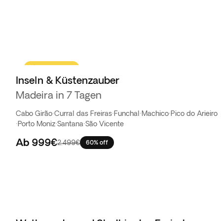
Flash-Sale
Inseln & Küstenzauber
Madeira in 7 Tagen
Cabo Girão
·
Curral das Freiras
·
Funchal
·
Machico
·
Pico do Arieiro
·
Porto Moniz
·
Santana
·
São Vicente
Ab
999€
2.499€
60% off