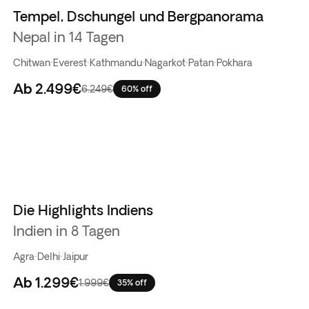
Tempel, Dschungel und Bergpanorama
Nepal in 14 Tagen
Chitwan
·
Everest
·
Kathmandu
·
Nagarkot
·
Patan
·
Pokhara
Ab
2.499€
6.249€
60% off
Die Highlights Indiens
Indien in 8 Tagen
Agra
·
Delhi
·
Jaipur
Ab
1.299€
1.999€
35% off