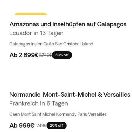
Flash-Sale
Amazonas und Inselhüpfen auf Galapagos
Ecuador in 13 Tagen
Galapagos Inslen
·
Quito
·
San Cristobal Island
Ab
2.699€
6.749€
60% off
Normandie, Mont-Saint-Michel & Versailles
Frankreich in 6 Tagen
Caen
·
Mont Saint Michel
·
Normandy
·
Paris
·
Versailles
Ab
999€
1.249€
20% off