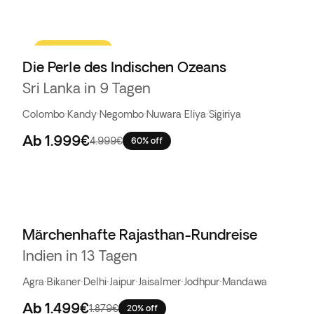
Flash-Sale
Die Perle des Indischen Ozeans
Sri Lanka in 9 Tagen
Colombo
·
Kandy
·
Negombo
·
Nuwara Eliya
·
Sigiriya
Ab
1.999€
4.999€
60% off
Märchenhafte Rajasthan-Rundreise
Indien in 13 Tagen
Agra
·
Bikaner
·
Delhi
·
Jaipur
·
Jaisalmer
·
Jodhpur
·
Mandawa
Ab
1.499€
1.879€
20% off