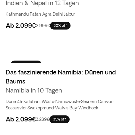
Indien & Nepal in 12 Tagen
Kathmandu
·
Patan
·
Agra
·
Delhi
·
Jaipur
Ab
2.099€
2.999€
30% off
Favoriten
Das faszinierende Namibia: Dünen und
Baums
Namibia in 10 Tagen
Dune 45
·
Kalahari-Wüste
·
Namibwüste
·
Sesriem Canyon
·
Sossusvlei
·
Swakopmund
·
Walvis Bay
·
Windhoek
Ab
2.099€
3.239€
35% off