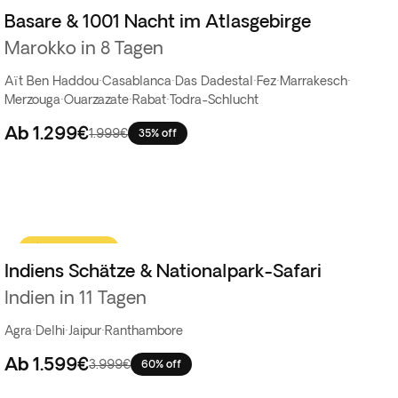
Basare & 1001 Nacht im Atlasgebirge
Marokko in 8 Tagen
Aït Ben Haddou
·
Casablanca
·
Das Dadestal
·
Fez
·
Marrakesch
·
Merzouga
·
Ouarzazate
·
Rabat
·
Todra-Schlucht
Ab
1.299€
1.999€
35% off
Flash-Sale
Indiens Schätze & Nationalpark-Safari
Indien in 11 Tagen
Agra
·
Delhi
·
Jaipur
·
Ranthambore
Ab
1.599€
3.999€
60% off