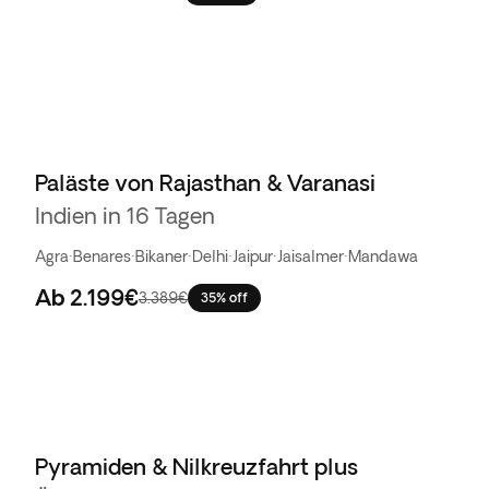
Paläste von Rajasthan & Varanasi
Indien in 16 Tagen
Agra
·
Benares
·
Bikaner
·
Delhi
·
Jaipur
·
Jaisalmer
·
Mandawa
Ab
2.199€
3.389€
35% off
Pyramiden & Nilkreuzfahrt plus