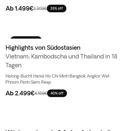
Ab
1.499€
2.309€
35% off
Bestseller
Highlights von Südostasien
Vietnam, Kambodscha und Thailand in 18
Tagen
Halong-Bucht
·
Hanoi
·
Ho Chi Minh
·
Bangkok
·
Angkor Wat
·
Phnom Penh
·
Siem Reap
Ab
2.499€
4.169€
40% off