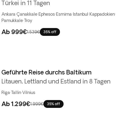
Türkei in 11 Tagen
Ankara
·
Çanakkale
·
Ephesos
·
Esmirna
·
Istanbul
·
Kappadokien
·
Pamukkale
·
Troy
Ab
999€
1.539€
35% off
Geführte Reise durchs Baltikum
Litauen, Lettland und Estland in 8 Tagen
Riga
·
Tallin
·
Vilnius
Ab
1.299€
1.999€
35% off