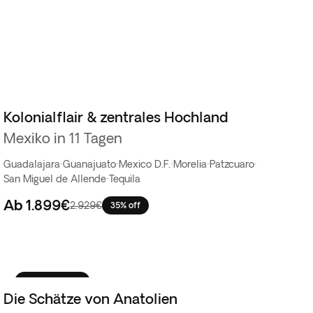
Kolonialflair & zentrales Hochland
Mexiko in 11 Tagen
Guadalajara
·
Guanajuato
·
Mexico D.F.
·
Morelia
·
Patzcuaro
·
San Miguel de Allende
·
Tequila
Ab
1.899€
2.929€
35% off
Bestseller
Die Schätze von Anatolien