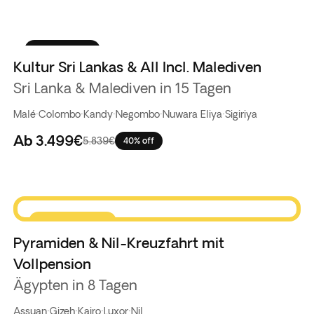
Bestseller
Kultur Sri Lankas & All Incl. Malediven
Sri Lanka & Malediven in 15 Tagen
Malé
·
Colombo
·
Kandy
·
Negombo
·
Nuwara Eliya
·
Sigiriya
Ab
3.499€
5.839€
40% off
Knaller-Deal
Pyramiden & Nil-Kreuzfahrt mit
Vollpension
Ägypten in 8 Tagen
Assuan
·
Gizeh
·
Kairo
·
Luxor
·
Nil