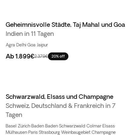
Geheimnisvolle Städte, Taj Mahal und Goa
Indien in 11 Tagen
Agra
·
Delhi
·
Goa
·
Jaipur
Ab
1.899€
2.379€
20% off
Schwarzwald, Elsass und Champagne
Schweiz, Deutschland & Frankreich in 7
Tagen
Basel
·
Zürich
·
Baden Baden
·
Schwarzwald
·
Colmar
·
Elsass
·
Mülhausen
·
Paris
·
Strasbourg
·
Weinbaugebiet Champagne