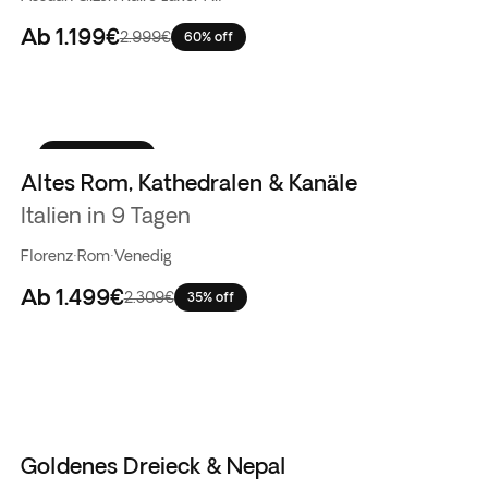
Ab
1.199€
2.999€
60% off
Bestseller
Altes Rom, Kathedralen & Kanäle
Italien in 9 Tagen
Florenz
·
Rom
·
Venedig
Ab
1.499€
2.309€
35% off
Goldenes Dreieck & Nepal