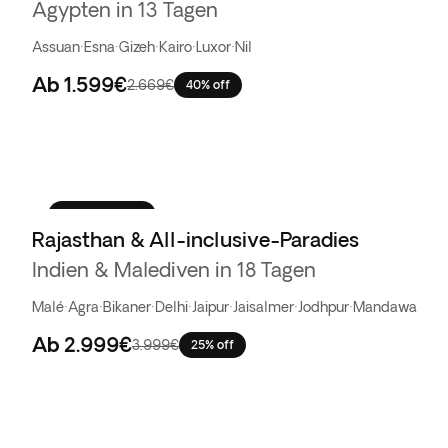
Ägypten in 13 Tagen
Assuan
·
Esna
·
Gizeh
·
Kairo
·
Luxor
·
Nil
Ab
1.599€
2.669€
40% off
Bestseller
Rajasthan & All-inclusive-Paradies
Indien & Malediven in 18 Tagen
Malé
·
Agra
·
Bikaner
·
Delhi
·
Jaipur
·
Jaisalmer
·
Jodhpur
·
Mandawa
Ab
2.999€
3.999€
25% off