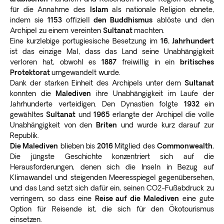
für die Annahme des
Islam
als nationale Religion ebnete,
indem sie
1153
offiziell
den Buddhismus
ablöste und den
Archipel zu einem vereinten
Sultanat
machten.
Eine kurzlebige portugiesische Besetzung im
16. Jahrhundert
ist das einzige Mal, dass das Land seine Unabhängigkeit
verloren hat, obwohl es
1887
freiwillig in ein
britisches
Protektorat
umgewandelt wurde.
Dank der starken Einheit des Archipels unter dem
Sultanat
konnten die
Malediven
ihre Unabhängigkeit im Laufe der
Jahrhunderte verteidigen. Den Dynastien folgte
1932
ein
gewähltes
Sultanat
und
1965
erlangte der Archipel die volle
Unabhängigkeit von den
Briten
und wurde kurz darauf zur
Republik.
Die Malediven
blieben bis
2016
Mitglied des
Commonwealth.
Die jüngste Geschichte konzentriert sich auf die
Herausforderungen, denen sich die Inseln in Bezug auf
Klimawandel und steigenden Meeresspiegel gegenübersehen,
und das Land setzt sich dafür ein, seinen CO2-Fußabdruck zu
verringern, so dass eine
Reise auf die Malediven
eine gute
Option für Reisende ist, die sich für den Ökotourismus
einsetzen.