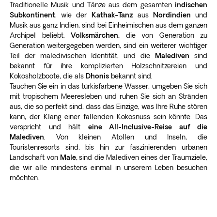
Traditionelle Musik und Tänze aus dem gesamten
indischen
Subkontinent
, wie der
Kathak-Tanz
aus
Nordindien
und
Musik aus ganz Indien, sind bei Einheimischen aus dem ganzen
Archipel beliebt.
Volksmärchen,
die von Generation zu
Generation weitergegeben werden, sind ein weiterer wichtiger
Teil der maledivischen Identität, und die
Malediven
sind
bekannt für ihre komplizierten Holzschnitzereien und
Kokosholzboote, die als
Dhonis
bekannt sind.
Tauchen Sie ein in das türkisfarbene Wasser, umgeben Sie sich
mit tropischem Meeresleben und ruhen Sie sich an Stränden
aus, die so perfekt sind, dass das Einzige, was Ihre Ruhe stören
kann, der Klang einer fallenden Kokosnuss sein könnte. Das
verspricht und hält
eine All-Inclusive-Reise auf die
Malediven
. Von kleinen Atollen und Inseln, die
Touristenresorts sind, bis hin zur faszinierenden urbanen
Landschaft von
Male,
sind die Malediven eines der Traumziele,
die wir alle mindestens einmal in unserem Leben besuchen
möchten.