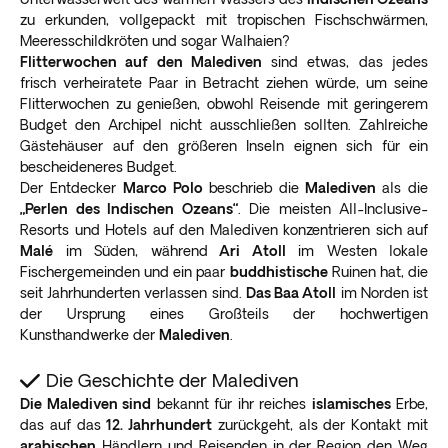
zu erkunden, vollgepackt mit tropischen Fischschwärmen,
Meeresschildkröten und sogar Walhaien?
Flitterwochen auf den Malediven
sind etwas, das jedes
frisch verheiratete Paar in Betracht ziehen würde, um seine
Flitterwochen zu genießen, obwohl Reisende mit geringerem
Budget den Archipel nicht ausschließen sollten. Zahlreiche
Gästehäuser auf den größeren Inseln eignen sich für ein
bescheideneres Budget.
Der Entdecker
Marco Polo
beschrieb die
Malediven
als die
„Perlen des Indischen Ozeans“
. Die meisten All-Inclusive-
Resorts und Hotels auf den Malediven konzentrieren sich auf
Malé
im Süden, während
Ari Atoll
im Westen lokale
Fischergemeinden und ein paar
buddhistische
Ruinen hat, die
seit Jahrhunderten verlassen sind.
Das Baa Atoll
im Norden ist
der Ursprung eines Großteils der hochwertigen
Kunsthandwerke der
Malediven
.
Die Geschichte der Malediven
Die Malediven sind
bekannt für ihr reiches
islamisches
Erbe,
das auf das
12. Jahrhundert
zurückgeht, als der Kontakt mit
arabischen
Händlern und Reisenden in der Region den Weg