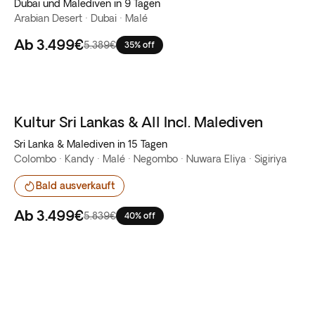
Dubai und Malediven in 9 Tagen
Arabian Desert · Dubai · Malé
Ab
3.499€
5.389€
35% off
Kultur Sri Lankas & All Incl. Malediven
Bestseller
Sri Lanka & Malediven in 15 Tagen
Colombo · Kandy · Malé · Negombo · Nuwara Eliya · Sigiriya
Bald ausverkauft
Ab
3.499€
5.839€
40% off