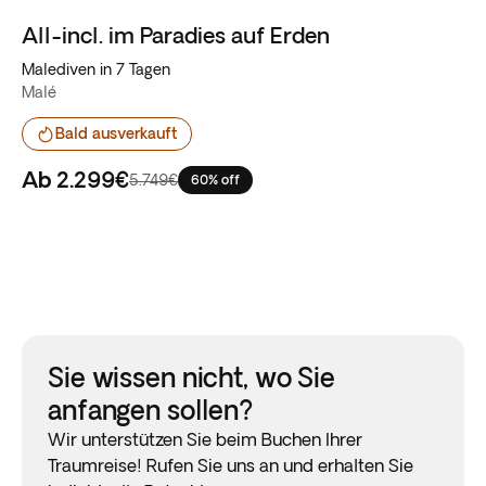
All-incl. im Paradies auf Erden
Flash-Sale
Malediven in 7 Tagen
Malé
Bald ausverkauft
Ab
2.299€
5.749€
60% off
Sie wissen nicht, wo Sie
anfangen sollen?
Wir unterstützen Sie beim Buchen Ihrer
Traumreise! Rufen Sie uns an und erhalten Sie