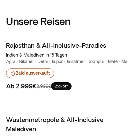
Unsere Reisen
Rajasthan & All-inclusive-Paradies
Bestseller
Indien & Malediven in 18 Tagen
Agra · Bikaner · Delhi · Jaipur · Jaisalmer · Jodhpur · Malé · Mandawa
Bald ausverkauft
Ab
2.999€
3.999€
25% off
Wüstenmetropole & All-Inclusive
Malediven