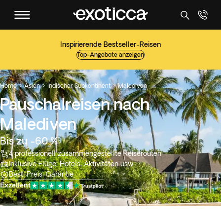
Inspirierende Bestseller-Reisen
Top-Angebote anzeigen
Home
Asien
Indischer Subkontinent
Malediven



Pauschalreisen nach
Malediven
Bis zu -60 %
4 professionell zusammengestellte Reiserouten
Inklusive Flüge, Hotels, Aktivitäten usw
Best-Preis-Garantie
Exzellent