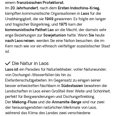
einem
französischen Protektorat.
Im
20. Jahrhundert
, nach dem
Ersten Indochina-Krieg,
kämpften kommunistische Organisationen in
Laos
für die
Unabhängigkeit, die sie
1949
gewannen. Es folgte ein langer
und tragischer Bürgerkrieg, und
1975
kam der
kommunistische Pathet Lao
an die Macht, der damals sehr
enge Beziehungen zur
Sowjetunion
hatte. Wenn
Sie
heute
nach Laos reisen
, werden Sie eine Nation besuchen, die im
Kern nach wie vor ein ethnisch vielfältiger sozialistischer Staat
ist.
Die Natur in Laos
Laos ist
ein Paradies für Naturliebhaber, voller Naturwunder,
von Dschungel-Wasserfällen bis hin zu
Elefantenschutzgebieten. Im Gegensatz zu einigen seiner
besser entwickelten Nachbarn in
Südostasien
bewahren die
Landschaften in Laos einen Großteil ihrer Weite und Schönheit,
perfekt für Bergwanderungen und Dschungeltrekking.
Der
Mekong-Fluss
und die
Annamite-Berge
sind nur zwei
der herausragendsten natürlichen Merkmale von Laos,
während das Klima des Landes zwei verschiedene