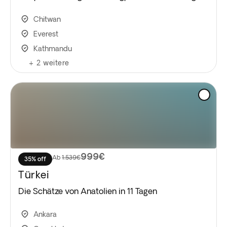
Chitwan
Everest
Kathmandu
+
2
weitere
999€
Ab
1.539€
35% off
Türkei
Die Schätze von Anatolien in 11 Tagen
Ankara