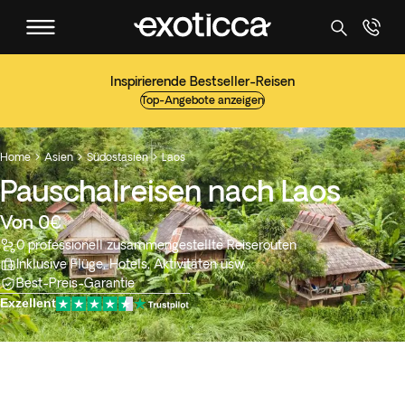
Inspirierende Bestseller-Reisen
Top-Angebote anzeigen
Home
Asien
Südostasien
Laos



Pauschalreisen nach Laos
Von 0€
0 professionell zusammengestellte Reiserouten
Inklusive Flüge, Hotels, Aktivitäten usw
Best-Preis-Garantie
Exzellent