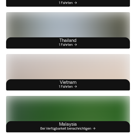
1 Fahrten
Thailand
1 Fahrten
Vietnam
1 Fahrten
Malaysia
Bei Verfügbarkeit benachrichtigen