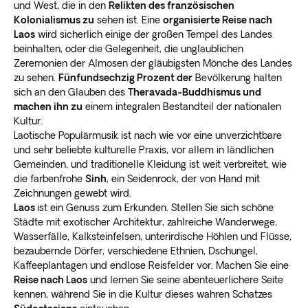
und West, die in den
Relikten des französischen
Kolonialismus zu
sehen ist. Eine
organisierte Reise nach
Laos
wird sicherlich einige der großen Tempel des Landes
beinhalten, oder die Gelegenheit, die unglaublichen
Zeremonien der Almosen der gläubigsten Mönche des Landes
zu sehen.
Fünfundsechzig Prozent der
Bevölkerung halten
sich an den Glauben des
Theravada-Buddhismus und
machen ihn zu
einem integralen Bestandteil der nationalen
Kultur.
Laotische Populärmusik ist nach wie vor eine unverzichtbare
und sehr beliebte kulturelle Praxis, vor allem in ländlichen
Gemeinden, und traditionelle Kleidung ist weit verbreitet, wie
die farbenfrohe
Sinh
, ein Seidenrock, der von Hand mit
Zeichnungen gewebt wird.
Laos
ist ein Genuss zum Erkunden. Stellen Sie sich schöne
Städte mit exotischer Architektur, zahlreiche Wanderwege,
Wasserfälle, Kalksteinfelsen, unterirdische Höhlen und Flüsse,
bezaubernde Dörfer, verschiedene Ethnien, Dschungel,
Kaffeeplantagen und endlose Reisfelder vor. Machen Sie eine
Reise nach Laos
und lernen Sie seine abenteuerlichere Seite
kennen, während Sie in die Kultur dieses wahren Schatzes