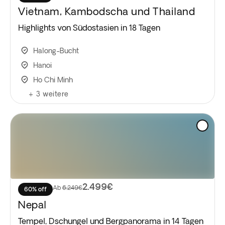
Vietnam, Kambodscha und Thailand
Highlights von Südostasien in 18 Tagen
Halong-Bucht
Hanoi
Ho Chi Minh
+
3
weitere
2.499€
Ab
6.249€
60% off
Nepal
Tempel, Dschungel und Bergpanorama in 14 Tagen