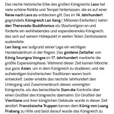
Das reiche historische Erbe des großen Königreichs
Laos
hat
viele schöne Relikte und Tempel hinterlassen, die es auf einer
Reise nach Laos zu
entdecken gilt
.
Das im
14. Jahrhundert
gegründete
Königreich Lan Xang
( Millionen Elefanten) nahm
den Theravada-Buddhismus
als Staatsreligion an und
förderte ein wohlhabendes und expandierendes Königreich,
das sich auf seinem Höhepunkt in weiten Teilen Zentralasiens
ausbreitete
.
Lan Xang
war aufgrund seiner Lage ein wichtiges
Handelszentrum in der Region. Das
goldene Zeitalter
von
König Sourigna Vongsa
im
17. Jahrhundert
markierte die
größte Expansionsphase. Während dieser Zeit kamen Mönche
aus ganz
Asien
, um in dem Königreich zu studieren, und die
aufwändigen künstlerischen Traditionen waren hoch
entwickelt. Leider erlebte das nächste Jahrhundert den
Untergang und Zusammenbruch dieses vereinigten
Königreichs, als das benachbarte
Siam die
Kontrolle über
einen Großteil des Königreichs übernahm. Ein Großteil der
Vientiane
und ihrer königlichen Gebäude wurde in dieser Zeit
zerstört.
Französische Truppen
kamen dem
König von Luang
Prabang
zu Hilfe und bald darauf wurde das Königreich zu