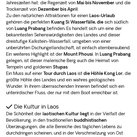
Jahreszeiten hat: die Regenzeit von
Mai bis November
und die
Trockenzeit von
Dezember bis April
.
Zu den natürlichen Attraktionen für einen
Laos-Urlaub
gehören die perfekten
Kuang Si Wasserfälle, die
sich südlich
von
Luang Prabang
befinden
.
Es handelt sich um eine der
bekanntesten Sehenswürdigkeiten des Landes und dieser
dreistufige Kalkstein-Wasserfall, umgeben von einer
unberührten Dschungellandschaft, ist einfach atemberaubend.
Ein weiteres Highlight ist der
Mount Phousi
. In
Luang Prabang
gelegen, ist dieser malerische Berg auch die Heimat von
Tempeln und goldenen
Stupas
.
Ein Muss auf einer
Tour durch Laos
ist
die Höhle Kong Lor
, die
größte Höhle des Landes und ein wahres geologisches
Wunder. In ihrem überraschenden Inneren befindet sich ein
unterirdischer Fluss, der nur mit dem Boot erreichbar ist.
Die Kultur in Laos
Die Schönheit der
laotischen Kultur liegt
in der Vielfalt der
Bevölkerung, in den traditionellen
buddhistischen
Überzeugungen, die alle Bereiche des täglichen Lebens zu
durchdringen scheinen, und in der Verschmelzung von Ost