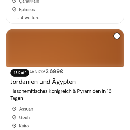
Çanakkale
Ephesos
+
4
weitere
2.699€
Ab
3.179€
15% off
Jordanien und Ägypten
Haschemitisches Königreich & Pyramiden in 16
Tagen
Assuan
Gizeh
Kairo