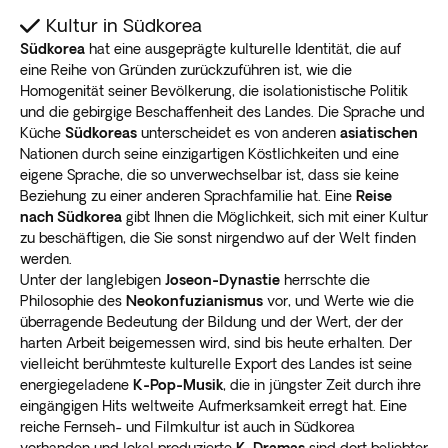
Kultur in Südkorea
Südkorea
hat eine ausgeprägte kulturelle Identität, die auf
eine Reihe von Gründen zurückzuführen ist, wie die
Homogenität seiner Bevölkerung, die isolationistische Politik
und die gebirgige Beschaffenheit des Landes. Die Sprache und
Küche
Südkoreas
unterscheidet es von anderen
asiatischen
Nationen durch seine einzigartigen Köstlichkeiten und eine
eigene Sprache, die so unverwechselbar ist, dass sie keine
Beziehung zu einer anderen Sprachfamilie hat. Eine
Reise
nach Südkorea
gibt Ihnen die Möglichkeit, sich mit einer Kultur
zu beschäftigen, die Sie sonst nirgendwo auf der Welt finden
werden.
Unter der langlebigen
Joseon-Dynastie
herrschte die
Philosophie des
Neokonfuzianismus
vor, und Werte wie die
überragende Bedeutung der Bildung und der Wert, der der
harten Arbeit beigemessen wird, sind bis heute erhalten. Der
vielleicht berühmteste kulturelle Export des Landes ist seine
energiegeladene
K-Pop-Musik
, die in jüngster Zeit durch ihre
eingängigen Hits weltweite Aufmerksamkeit erregt hat. Eine
reiche Fernseh- und Filmkultur ist auch in Südkorea
vorhanden und lokal produzierte
K-Dramas
sind dort beliebter