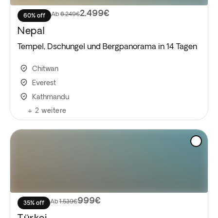
2.499€
Ab
6.249€
60% off
Nepal
Tempel, Dschungel und Bergpanorama in 14 Tagen
Chitwan
Everest
Kathmandu
+
2
weitere
999€
Ab
1.539€
35% off
Türkei