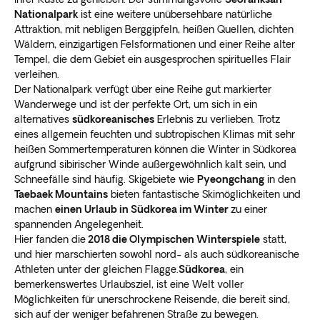
Nationalpark
ist eine weitere unübersehbare natürliche
Attraktion, mit nebligen Berggipfeln, heißen Quellen, dichten
Wäldern, einzigartigen Felsformationen und einer Reihe alter
Tempel, die dem Gebiet ein ausgesprochen spirituelles Flair
verleihen.
Der Nationalpark verfügt über eine Reihe gut markierter
Wanderwege und ist der perfekte Ort, um sich in ein
alternatives
südkoreanisches
Erlebnis zu verlieben. Trotz
eines allgemein feuchten und subtropischen Klimas mit sehr
heißen Sommertemperaturen können die Winter in Südkorea
aufgrund sibirischer Winde außergewöhnlich kalt sein, und
Schneefälle sind häufig. Skigebiete wie
Pyeongchang
in den
Taebaek Mountains
bieten fantastische Skimöglichkeiten und
machen
einen Urlaub in Südkorea im Winter
zu einer
spannenden Angelegenheit.
Hier fanden die
2018 die Olympischen Winterspiele
statt,
und hier marschierten sowohl nord- als auch südkoreanische
Athleten unter der gleichen Flagge.
Südkorea
, ein
bemerkenswertes Urlaubsziel, ist eine Welt voller
Möglichkeiten für unerschrockene Reisende, die bereit sind,
sich auf der weniger befahrenen Straße zu bewegen.