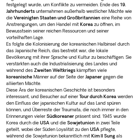
festgelegt wurde, um Konflikte zu vermeiden. Ende des
19.
Jahrhunderts
unternahmen außerhalb westlicher Mächte wie
die
Vereinigten Staaten und Großbritannien
eine Reihe von
Anstrengungen, um den Handel mit
Korea
zu öffnen, im
Bewusstsein seiner reichen Ressourcen und seiner
vorteilhaften Lage.
Es folgte die Kolonisierung der koreanischen Halbinsel durch
das Japanische Reich, das bestrebt war, die lokale
Bevölkerung mit ihrer Sprache und Kultur zu beschäftigen. Sie
verstärkten auch die Industrialisierung des Landes und
während des
Zweiten Weltkriegs
kämpften viele
koreanische
Männer auf der Seite der
Japaner
gegen die
alliierten Mächte.
Diese Ära der koreanischen Geschichte ist besonders
interessant, und Besucher auf einer
Tour durch Korea
werden
den Einfluss der japanischen Kultur auf das Land spüren
können, und Überreste der Traumata, die noch immer in den
Erinnerungen vieler
Südkoreaner
präsent sind. 1945 wurde
Korea durch die
USA
und die
Sowjetunion
in zwei Teile
geteilt, wobei der Süden Loyalität zu den
USA
pflegte,
während die Sowjetunion bekanntlich mit
Kim II Sung
als