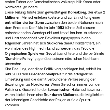
ersten Führer der Demokratischen Volksrepublik Korea oder
Nordkorea, gründete.
Diese Teilung führte zum gewalttätigen
Koreakrieg
, der etwa
2
Millionen
Menschenleben kostete und zur Einrichtung einer
entmilitarisierten
Zone
zwischen den beiden Nationen nach
dem Ende des Konflikts im Jahr
1953
führte. Seit diesem
entscheidenden Wendepunkt und trotz Unruhen, Aufständen
und Unzufriedenheit von Bevölkerungsgruppen in den
folgenden Jahren hat sich
Südkorea
darauf konzentriert, ein
wohlhabendes High-Tech-Land zu werden, das 1988 die
Olympischen Spiele von Seoul
äusrichtete und die berühmte
"
Sunshine Policy
" gegenüber seinem nördlichen Nachbarn
übernahm.
Kim Dae Jung, der diese Politik vorgeschlagen hat, erhielt im
Jahr 2000 den
Friedensnobelpreis
für die erfolgreiche
Umsetzung und die damit verbundene Verbesserung der
Beziehungen zu
Nordkorea
. Wenn Sie schon immer von der
Politik und Geschichte der
koreanischen
Halbinsel fasziniert
waren, bietet Ihnen eine
Tour durch Südkorea
die Möglichkeit,
der lebendigen Geschichte der Region auf die Spur zu
kommen.