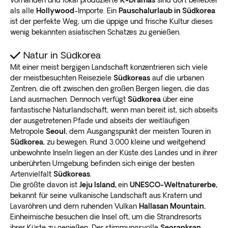
als alle
Hollywood
-Importe. Ein
Pauschalurlaub in Südkorea
ist der perfekte Weg, um die üppige und frische Kultur dieses
wenig bekannten asiatischen Schatzes zu genießen.
Natur in Südkorea
Mit einer meist bergigen Landschaft konzentrieren sich viele
der meistbesuchten Reiseziele
Südkoreas
auf die urbanen
Zentren, die oft zwischen den großen Bergen liegen, die das
Land ausmachen. Dennoch verfügt
Südkorea
über eine
fantastische Naturlandschaft, wenn man bereit ist, sich abseits
der ausgetretenen Pfade und abseits der weitläufigen
Metropole
Seoul
, dem Ausgangspunkt der meisten Touren in
Südkorea
, zu bewegen. Rund 3.000 kleine und weitgehend
unbewohnte Inseln liegen an der Küste des Landes und in ihrer
unberührten Umgebung befinden sich einige der besten
Artenvielfalt
Südkoreas
.
Die größte davon ist
Jeju Island,
ein
UNESCO-Weltnaturerbe,
bekannt für seine vulkanische Landschaft aus Kratern und
Lavaröhren und dem ruhenden Vulkan
Hallasan Mountain.
Einheimische besuchen die Insel oft, um die Strandresorts
ihrer Küste zu genießen. Der stimmungsvolle
Seoranksan