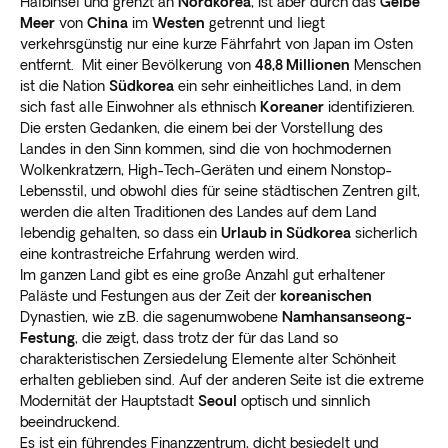
Halbinsel und grenzt an
Nordkorea
, ist aber durch das
Gelbe
Meer
von
China
im
Westen
getrennt und liegt
verkehrsgünstig nur eine kurze Fährfahrt von Japan im Osten
entfernt. Mit einer Bevölkerung von
48,8 Millionen
Menschen
ist die Nation
Südkorea
ein sehr einheitliches Land, in dem
sich fast alle Einwohner als ethnisch
Koreaner
identifizieren.
Die ersten Gedanken, die einem bei der Vorstellung des
Landes in den Sinn kommen, sind die von hochmodernen
Wolkenkratzern, High-Tech-Geräten und einem Nonstop-
Lebensstil, und obwohl dies für seine städtischen Zentren gilt,
werden die alten Traditionen des Landes auf dem Land
lebendig gehalten, so dass ein
Urlaub in Südkorea
sicherlich
eine kontrastreiche Erfahrung werden wird.
Im ganzen Land gibt es eine große Anzahl gut erhaltener
Paläste und Festungen aus der Zeit der
koreanischen
Dynastien, wie z.B. die sagenumwobene
Namhansanseong-
Festung
, die zeigt, dass trotz der für das Land so
charakteristischen Zersiedelung Elemente alter Schönheit
erhalten geblieben sind. Auf der anderen Seite ist die extreme
Modernität der Hauptstadt
Seoul
optisch und sinnlich
beeindruckend.
Es ist ein führendes Finanzzentrum, dicht besiedelt und