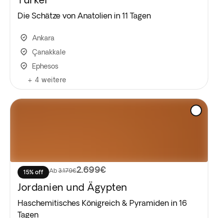
Die Schätze von Anatolien in 11 Tagen
Ankara
Çanakkale
Ephesos
+
4
weitere
2.699€
Ab
3.179€
15% off
Jordanien und Ägypten
Haschemitisches Königreich & Pyramiden in 16
Tagen