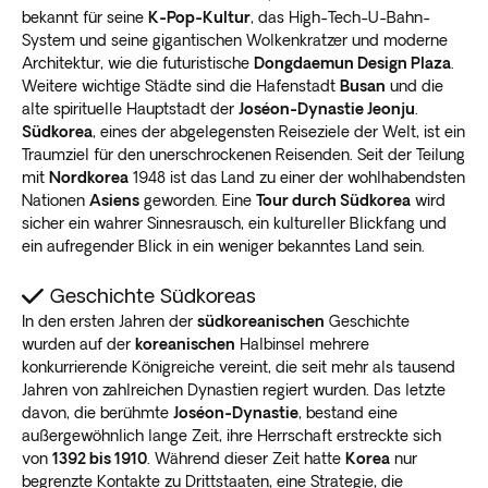
bekannt für seine
K-Pop-Kultur
, das High-Tech-U-Bahn-
System und seine gigantischen Wolkenkratzer und moderne
Architektur, wie die futuristische
Dongdaemun Design Plaza
.
Weitere wichtige Städte sind die Hafenstadt
Busan
und die
alte spirituelle Hauptstadt der
Joséon-Dynastie Jeonju
.
Südkorea
, eines der abgelegensten Reiseziele der Welt, ist ein
Traumziel für den unerschrockenen Reisenden. Seit der Teilung
mit
Nordkorea
1948 ist das Land zu einer der wohlhabendsten
Nationen
Asiens
geworden. Eine
Tour durch Südkorea
wird
sicher ein wahrer Sinnesrausch, ein kultureller Blickfang und
ein aufregender Blick in ein weniger bekanntes Land sein.
Geschichte Südkoreas
In den ersten Jahren der
südkoreanischen
Geschichte
wurden auf der
koreanischen
Halbinsel mehrere
konkurrierende Königreiche vereint, die seit mehr als tausend
Jahren von zahlreichen Dynastien regiert wurden. Das letzte
davon, die berühmte
Joséon-Dynastie
, bestand eine
außergewöhnlich lange Zeit, ihre Herrschaft erstreckte sich
von
1392 bis 1910
. Während dieser Zeit hatte
Korea
nur
begrenzte Kontakte zu Drittstaaten, eine Strategie, die