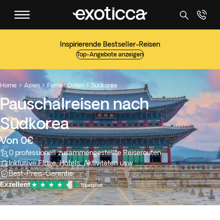
Inspirierende Bestseller-Reisen
Top-Angebote anzeigen
Home
Asien
Ferner Osten
Südkorea



Pauschalreisen nach
Südkorea
Von 0€
0 professionell zusammengestellte Reiserouten
Inklusive Flüge, Hotels, Aktivitäten usw
Best-Preis-Garantie
Exzellent