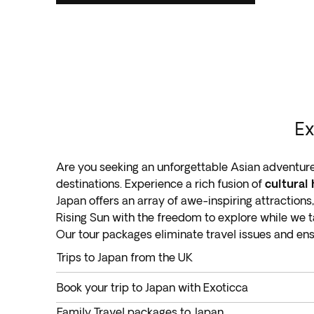
Ex
Are you seeking an unforgettable Asian adventure
destinations. Experience a rich fusion of
cultural
Japan offers an array of awe-inspiring attraction
Rising Sun with the freedom to explore while we t
Our tour packages eliminate travel issues and en
Trips to Japan from the UK
Are you ready for the trip of a lifetime? Japan tou
Book your trip to Japan with Exoticca
The Land of the Rising Sun
is brimming with beaut
Are you ready for an unforgettable East-Asian Ad
Tokyo showcase majestic modern architecture.
Family Travel packages to Japan