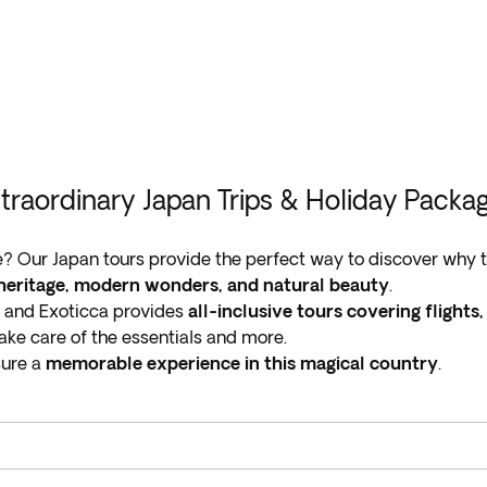
traordinary Japan Trips & Holiday Packa
? Our Japan tours provide the perfect way to discover why th
 heritage, modern wonders, and natural beauty
.
s, and Exoticca provides
all-inclusive tours covering flights,
ake care of the essentials and more.
sure a
memorable experience in this magical country
.
rs take you to the
top attractions of this phenomenal part 
iful natural scenery and cultural marvels. Japan is famous for
venture? Book your holiday package with Exoticca and exper