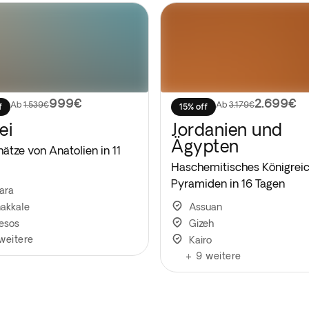
999€
2.699€
Ab
1.539€
Ab
3.179€
f
15% off
ei
Jordanien und
Ägypten
ätze von Anatolien in 11
Haschemitisches Königrei
Pyramiden in 16 Tagen
ara
akkale
Assuan
esos
Gizeh
weitere
Kairo
+
9
weitere