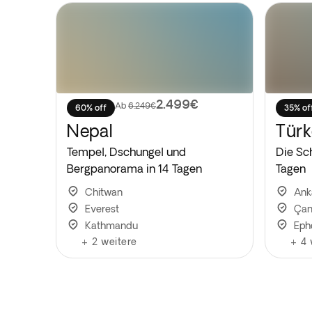
2.499€
Ab
6.249€
60% off
35% of
Nepal
Türk
Tempel, Dschungel und
Die Sch
Bergpanorama in 14 Tagen
Tagen
Chitwan
Ank
Everest
Çan
Kathmandu
Eph
+
2
weitere
+
4