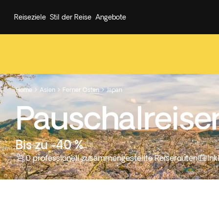
Reiseziele
Stil der Reise
Angebote
Home
Asien
Ferner Osten
Japan



Pauschalreise
Bis zu -40 %
0 professionell zusammengestellte Reiserouten
Ink