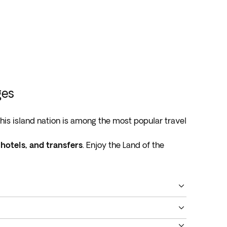
ges
is island nation is among the most popular travel
 hotels, and transfers
. Enjoy the Land of the
of the world
.
 its historic temples and castles, while cities like
ience the ultimate tour of Japan. We provide