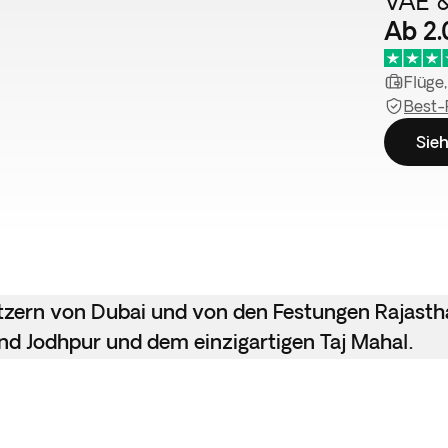
VAE &
Ab 2
Flüge,
Best-
Sieh
tzern von Dubai und von den Festungen Rajastha
und Jodhpur und dem einzigartigen Taj Mahal.