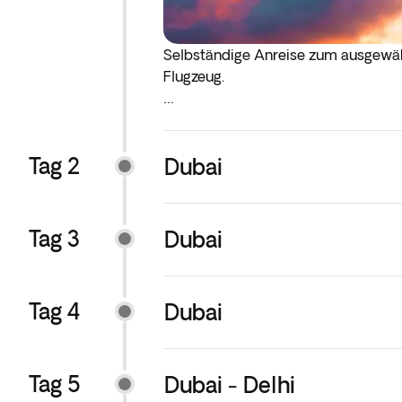
Selbständige Anreise zum ausgewäh
Flugzeug.
* Wenn Ihr Hin- oder Rückflug in d
Tages am Flughafen sein.
Tag 2
Dubai
Tag 3
Dubai
Tag 4
Dubai
Tag 5
Dubai - Delhi