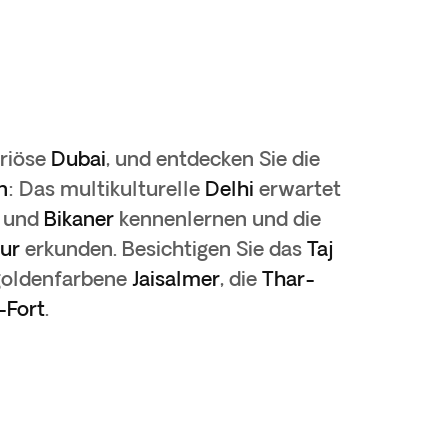
uriöse
Dubai
, und entdecken Sie die
n
: Das multikulturelle
Delhi
erwartet
und
Bikaner
kennenlernen und die
pur
erkunden. Besichtigen Sie das
Taj
goldenfarbene
Jaisalmer
, die
Thar-
-Fort
.