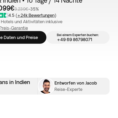
 Indien • 16 Tage / 14 Nächte
.099€
3.239€
-35%
4.5
(
+24k Bewertungen
)
 Hotels und Aktivitäten inklusive
Preis-Garantie
Bei einem Experten buchen:
e Daten und Preise
+49 69 86798071
ns in Indien
Entworfen von Jacob
Reise-Experte