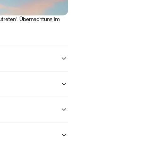
treten*. Übernachtung im
chon am Abend des vorherigen