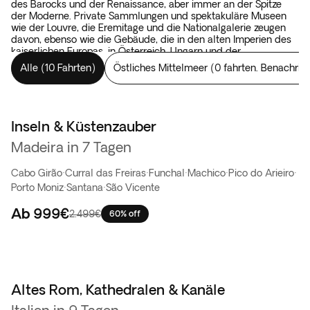
des Barocks und der Renaissance, aber immer an der Spitze
der Moderne. Private Sammlungen und spektakuläre Museen
wie der Louvre, die Eremitage und die Nationalgalerie zeugen
davon, ebenso wie die Gebäude, die in den alten Imperien des
kaiserlichen Europas, in Österreich, Ungarn und der
Tschechischen Republik errichtet wurden. Im Gegensatz dazu
Alle
(
10 Fahrten
)
Östliches Mittelmeer
(
0 fahrten. Benachric
haben wir die Straßen und Plätze von Italien, Kroatien und
Griechenland, wo Sie lange bevor Sie eine Galerie betreten, von
Kunst umgeben sind. Europa ist eine bunte Landschaft, lebendig
mit mediterraner Vitalität und Emotionen, die man im Süden
und in der wunderschönen Landschaft im Norden entdecken
Inseln & Küstenzauber
Flash-Sale
kann. Europa begnügt sich nicht damit, Schätze zu präsentieren.
Madeira in 7 Tagen
Hier werden die Schätze gelebt.
Cabo Girão
·
Curral das Freiras
·
Funchal
·
Machico
·
Pico do Arieiro
·
Porto Moniz
·
Santana
·
São Vicente
Ab
999€
2.499€
60% off
Altes Rom, Kathedralen & Kanäle
Bestseller