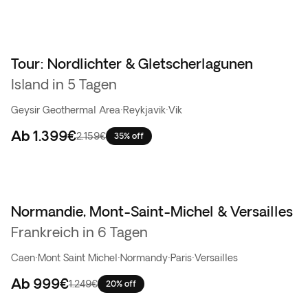
Tour: Nordlichter & Gletscherlagunen
Favoriten
Island in 5 Tagen
Geysir Geothermal Area
·
Reykjavik
·
Vik
Ab
1.399€
2.159€
35% off
Normandie, Mont-Saint-Michel & Versailles
Frankreich in 6 Tagen
Caen
·
Mont Saint Michel
·
Normandy
·
Paris
·
Versailles
Ab
999€
1.249€
20% off