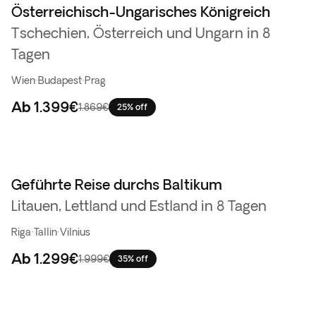
Österreichisch-Ungarisches Königreich
Bestseller
Tschechien, Österreich und Ungarn in 8
Tagen
Wien
·
Budapest
·
Prag
Ab
1.399€
1.869€
25% off
Geführte Reise durchs Baltikum
Litauen, Lettland und Estland in 8 Tagen
Riga
·
Tallin
·
Vilnius
Ab
1.299€
1.999€
35% off