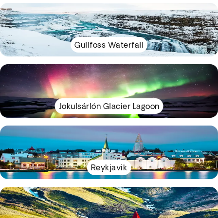
Gullfoss Waterfall
Jokulsárlón Glacier Lagoon
Reykjavik