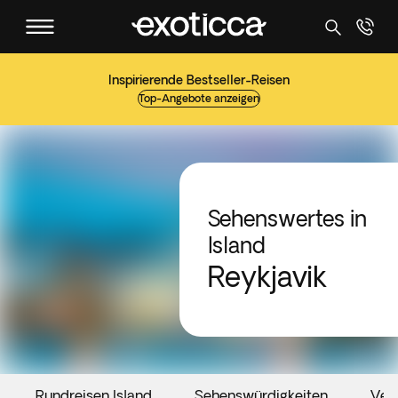
Inspirierende Bestseller-Reisen
Top-Angebote anzeigen
Sehenswertes in
Island
Reykjavik
Rundreisen Island
Sehenswürdigkeiten
Ver