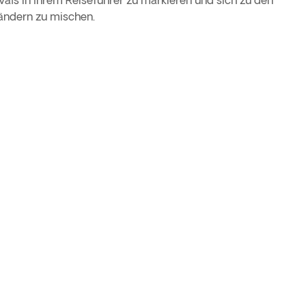
tivals in Ihrem Reiseführer zu markieren und sich zu den
sländern zu mischen.