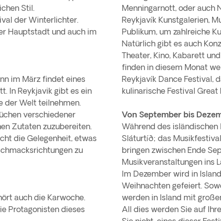
chen Stil.
Menningarnott, oder auch N
ival der Winterlichter.
Reykjavík Kunstgalerien, M
der Hauptstadt und auch im
Publikum, um zahlreiche K
Natürlich gibt es auch Konz
Theater, Kino, Kabarett und
finden in diesem Monat weit
nn im März findet eines
Reykjavík Dance Festival, d
. In Reykjavik gibt es ein
kulinarische Festival Great
e der Welt teilnehmen.
Küchen verschiedener
Von September bis Deze
hen Zutaten zuzubereiten.
Während des isländischen 
cht die Gelegenheit, etwas
Sláturtíð; das Musikfestival
schmacksrichtungen zu
bringen zwischen Ende Sep
Musikveranstaltungen ins L
Im Dezember wird in Island
Weihnachten gefeiert. Sowo
ehört auch die Karwoche.
werden in Island mit große
e Protagonisten dieses
All dies werden Sie auf Ihr