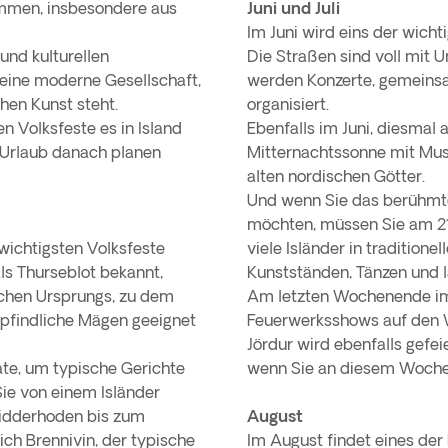
ammen, insbesondere aus
Juni und Juli
Im Juni wird eins der wichti
und kulturellen
Die Straßen sind voll mit 
 eine moderne Gesellschaft,
werden Konzerte, gemeinsa
hen Kunst steht.
organisiert.
n Volksfeste es in Island
Ebenfalls im Juni, diesmal 
n Urlaub danach planen
Mitternachtssonne mit Mus
alten nordischen Götter.
Und wenn Sie das berühmte
möchten, müssen Sie am 21.
wichtigsten Volksfeste
viele Isländer in traditio
als Thurseblot bekannt,
Kunstständen, Tänzen und l
lichen Ursprungs, zu dem
Am letzten Wochenende im J
mpfindliche Mägen geeignet
Feuerwerksshows auf den We
Jördur wird ebenfalls gefei
ate, um typische Gerichte
wenn Sie an diesem Wochen
Sie von einem Isländer
Widderhoden bis zum
August
ich Brennivin, der typische
Im August findet eines der b