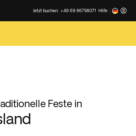
Jetzt buchen: +49 69 86798071
Hilfe
raditionelle Feste in
sland