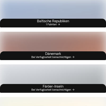
Baltische Republiken
1 Fahrten
Dänemark
Bei Verfügbarkeit benachrichtigen
Färöer-Inseln
Bei Verfügbarkeit benachrichtigen