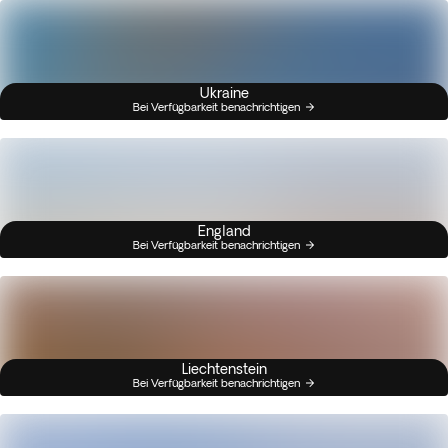
Ukraine
Bei Verfügbarkeit benachrichtigen
England
Bei Verfügbarkeit benachrichtigen
Liechtenstein
Bei Verfügbarkeit benachrichtigen