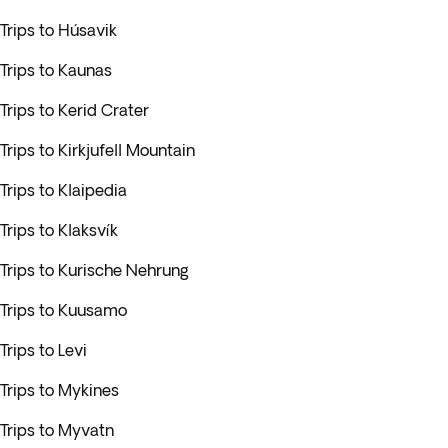
Trips to Húsavik
Trips to Kaunas
Trips to Kerid Crater
Trips to Kirkjufell Mountain
Trips to Klaipedia
Trips to Klaksvík
Trips to Kurische Nehrung
Trips to Kuusamo
Trips to Levi
Trips to Mykines
Trips to Myvatn