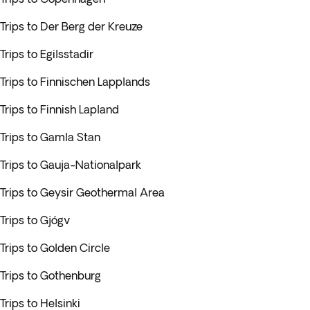
Trips to Der Berg der Kreuze
Trips to Egilsstadir
Trips to Finnischen Lapplands
Trips to Finnish Lapland
Trips to Gamla Stan
Trips to Gauja-Nationalpark
Trips to Geysir Geothermal Area
Trips to Gjógv
Trips to Golden Circle
Trips to Gothenburg
Trips to Helsinki