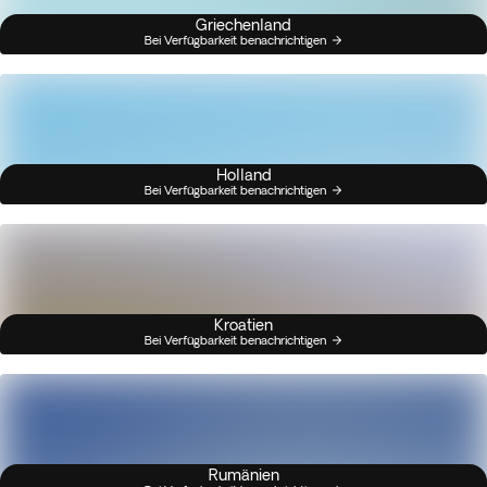
Griechenland
Bei Verfügbarkeit benachrichtigen
Holland
Bei Verfügbarkeit benachrichtigen
Kroatien
Bei Verfügbarkeit benachrichtigen
Rumänien