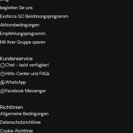
begleiten Sie uns
Exoticca GO Belohnungsprogramm
Aktionsbedingungen
Empfehlungsprogramm
Mit Ihrer Gruppe sparen
Kundenservice
Chat - bald verfügbar!
Hilfe-Center und FAQs
WhatsApp
Facebook Messenger
Richtlinien
Allgemeine Bedingungen
Datenschutzrichtlinie
Cookie-Richtlinie