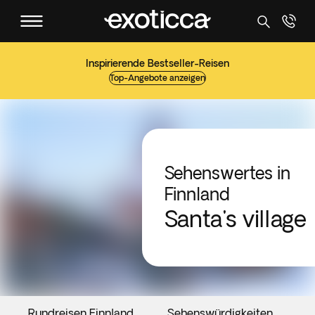
Inspirierende Bestseller-Reisen
Top-Angebote anzeigen
Sehenswertes in
Finnland
Santa's village
Rundreisen Finnland
Sehenswürdigkeiten
V