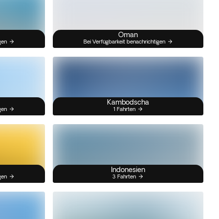
Oman
gen
Bei Verfügbarkeit benachrichtigen
Kambodscha
gen
1 Fahrten
Indonesien
gen
3 Fahrten