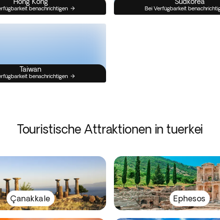
Hong Kong
Südkorea
erfügbarkeit benachrichtigen
Bei Verfügbarkeit benachrichti
Taiwan
erfügbarkeit benachrichtigen
Touristische Attraktionen in tuerkei
Çanakkale
Ephesos