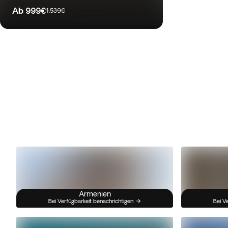
Ab
999€
1.539€
Armenien
Bei Verfügbarkeit benachrichtigen
Bei V