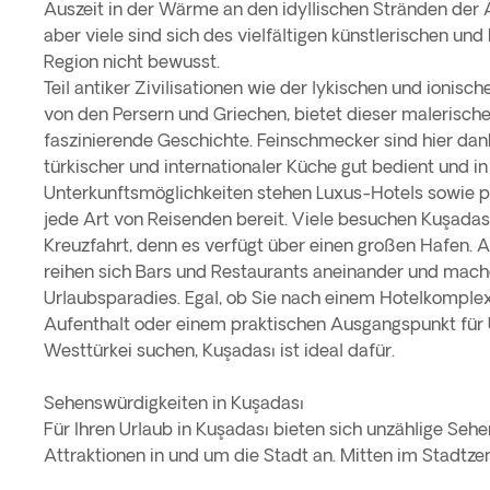
Auszeit in der Wärme an den idyllischen Stränden de
aber viele sind sich des vielfältigen künstlerischen und 
Region nicht bewusst.
Teil antiker Zivilisationen wie der lykischen und ionis
von den Persern und Griechen, bietet dieser malerische
faszinierende Geschichte. Feinschmecker sind hier dan
türkischer und internationaler Küche gut bedient und i
Unterkunftsmöglichkeiten stehen Luxus-Hotels sowie pr
jede Art von Reisenden bereit. Viele besuchen Kuşada
Kreuzfahrt, denn es verfügt über einen großen Hafen.
reihen sich Bars und Restaurants aneinander und mac
Urlaubsparadies. Egal, ob Sie nach einem Hotelkomple
Aufenthalt oder einem praktischen Ausgangspunkt für
Westtürkei suchen, Kuşadası ist ideal dafür.
Sehenswürdigkeiten in Kuşadası
Für Ihren Urlaub in Kuşadası bieten sich unzählige Seh
Attraktionen in und um die Stadt an. Mitten im Stadtze