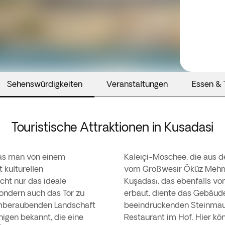
Sehenswürdigkeiten
Veranstaltungen
Essen & 
Touristische Attraktionen in Kusadasi
 was man von einem
Kaleiçi-Moschee, die aus 
 kulturellen
vom Großwesir Öküz Mehmet
cht nur das ideale
Kuşadası, das ebenfalls vo
sondern auch das Tor zu
erbaut, diente das Gebäude
emberaubenden Landschaft
beeindruckenden Steinmaue
nigen bekannt, die eine
Restaurant im Hof. Hier k