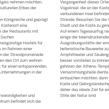
r Ägäis nehmen möchten,
Vergangenheit dieses Ortes
kulturellen Erbes der
Vogelinsel, die an der Küst
verbundenen Insel befinde
chen Königreiche und geprägt
Strände. Besuchen Sie die
 Küstenort eine
Stadt und die Küste zu gen
k der Restaurants mit
Auf einem Tagesausflug na
n Sachen
einige der beeindruckenden 
eisgünstige Hostels für
Ausgrabungsstätte der eins
sı im Rahmen einer
hellenistische Bauwerke zu
 An der Strandpromenade
Amphitheater und Säulengän
hen den Ort zum wahren
besser vorstellen zu könne
x für einen entspannenden
gehören der Athena-Tempel 
 Unternehmungen in der
Versammlungshalle diente. 
eintauchen möchten, dann b
Küste und Gebirgslandschaf
daher das ideale Ziel für 
enswürdigkeiten und
Stille der Natur sind.
ntrum befindet sich die