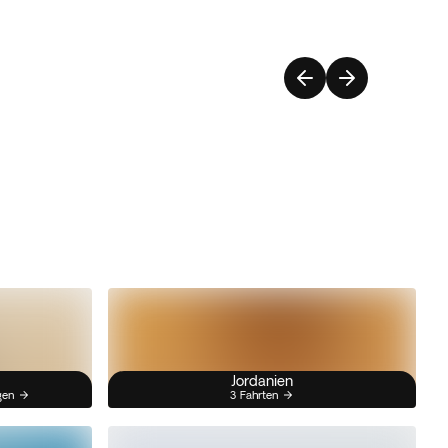
Jordanien
gen
3 Fahrten