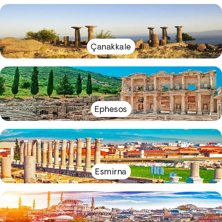
Çanakkale
Ephesos
Esmirna