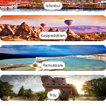
Istanbul
Kappadokien
Pamukkale
Troy