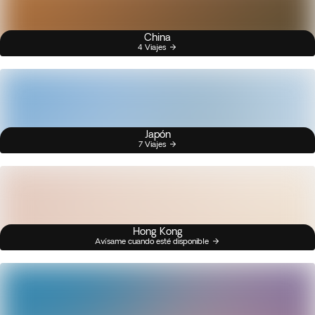
China
4 Viajes
Japón
7 Viajes
Hong Kong
Avísame cuando esté disponible