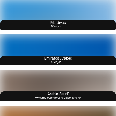
Maldivas
8 Viajes
Emiratos Árabes
6 Viajes
Arabia Saudí
Avísame cuando esté disponible