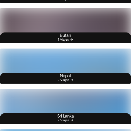
Bután
1 Viajes
Nepal
2 Viajes
Sri Lanka
2 Viajes