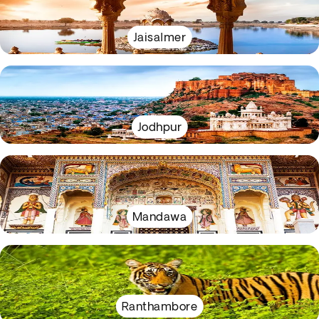
Jaisalmer
Jodhpur
Mandawa
Ranthambore