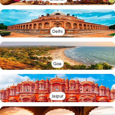
Delhi
Goa
Jaipur