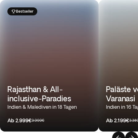
Bestseller
Rajasthan & All-
Paläste 
inclusive-Paradies
Varanasi
Indien & Malediven in 18 Tagen
Indien in 16 T
Ab
2.999€
Ab
2.199€
3.999€
3.38