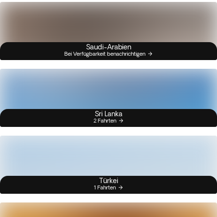
Saudi-Arabien
Bei Verfügbarkeit benachrichtigen
Sri Lanka
2 Fahrten
Türkei
1 Fahrten