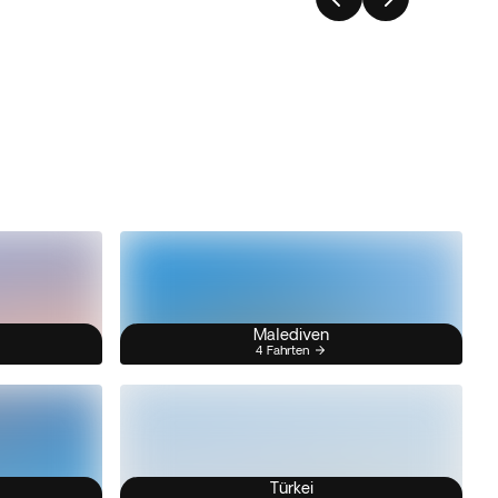
Malediven
4 Fahrten
Türkei