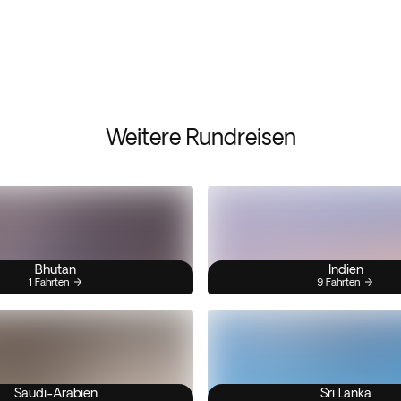
Weitere Rundreisen
Bhutan
Indien
1 Fahrten
9 Fahrten
Saudi-Arabien
Sri Lanka