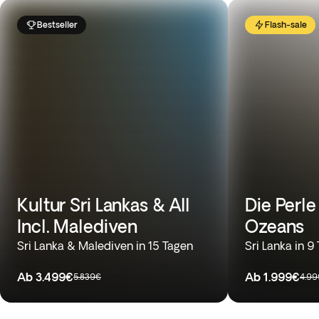
Bestseller
Flash-sale
Kultur Sri Lankas & All
Die Perle
Incl. Malediven
Ozeans
Sri Lanka & Malediven in 15 Tagen
Sri Lanka in 9
Ab
3.499€
Ab
1.999€
5.839€
4.9