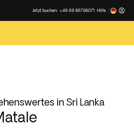
Jetzt buchen: +49 69 86798071
Hilfe
ehenswertes in Sri Lanka
atale