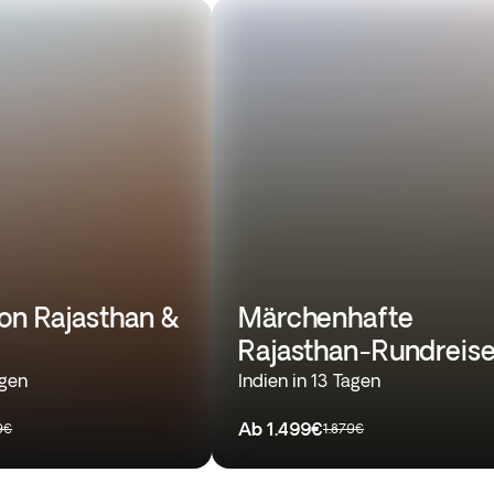
von Rajasthan &
Märchenhafte
Rajasthan-Rundreis
agen
Indien in 13 Tagen
Ab
1.499€
9€
1.879€