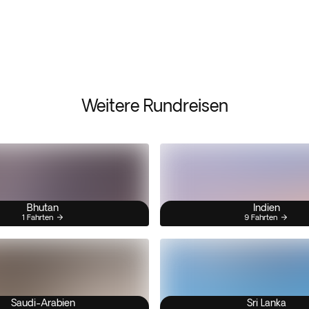
Weitere Rundreisen
Bhutan
Indien
1 Fahrten
9 Fahrten
Saudi-Arabien
Sri Lanka