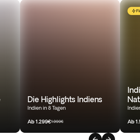
Fl
Ind
e
Die Highlights Indiens
Nat
Indien in 8 Tagen
Indie
Ab
1.299€
Ab
1
1.999€