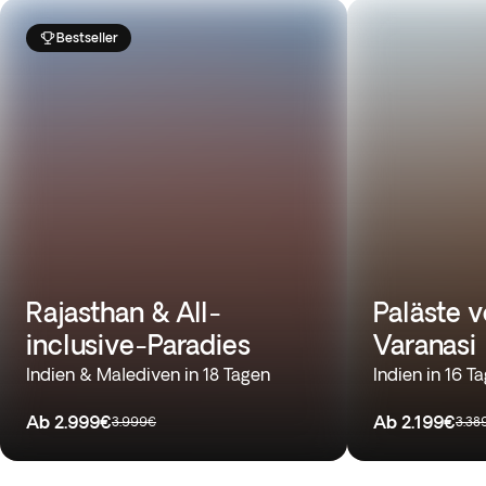
Bestseller
Rajasthan & All-
Paläste 
inclusive-Paradies
Varanasi
Indien & Malediven in 18 Tagen
Indien in 16 T
Ab
2.999€
Ab
2.199€
3.999€
3.38