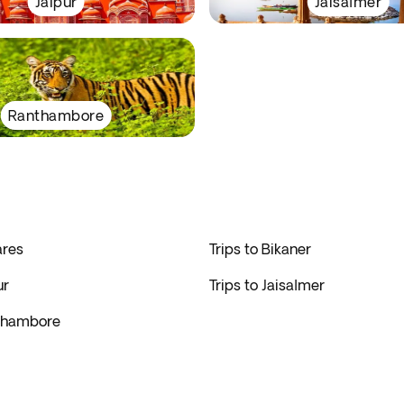
Jaipur
Jaisalmer
Ranthambore
ares
Trips to Bikaner
ur
Trips to Jaisalmer
nthambore