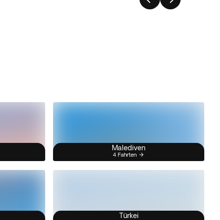
Malediven
4 Fahrten
Türkei