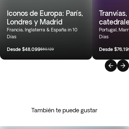
Iconos de Europa: París,
Tranvías,
Londres y Madrid
catedral
Francia, Inglaterra & España in 10
Portugal, Mar
Días
Días
Desde
$48,099
Desde
$76,19
$60,129
También te puede gustar