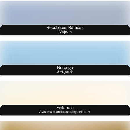
Repúblicas Bálticas
1 Viajes
Noruega
2 Viajes
Finlandia
Avísame cuando esté disponible