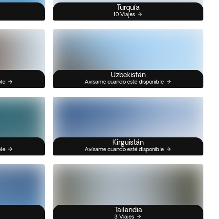
Turquía
10 Viajes
Uzbekistán
ble
Avísame cuando esté disponible
Kirguistán
ble
Avísame cuando esté disponible
Tailandia
3 Viajes