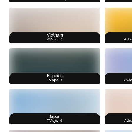
Vietnam
2 Viajes
Avísa
Filipinas
1 Viajes
Avísa
Japón
7 Viajes
Avísa