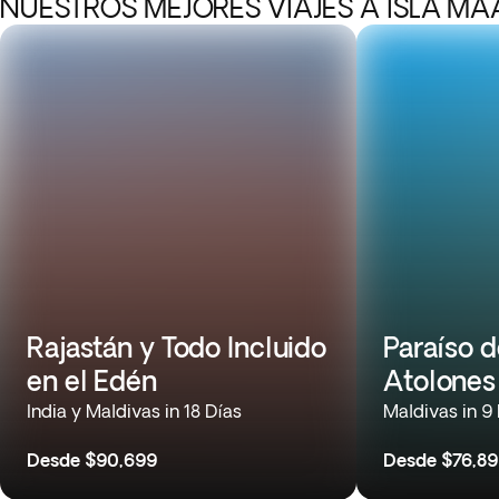
NUESTROS MEJORES VIAJES A ISLA MA
Rajastán y Todo Incluido
Paraíso d
en el Edén
Atolones 
India y Maldivas in 18 Días
Maldivas in 9
Desde
$90,699
Desde
$76,8