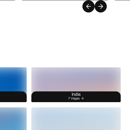
India
7 Viajes