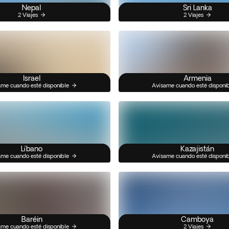
Nepal
Sri Lanka
2 Viajes
2 Viajes
Israel
Armenia
me cuando esté disponible
Avísame cuando esté disponi
Líbano
Kazajistán
me cuando esté disponible
Avísame cuando esté disponi
Baréin
Camboya
me cuando esté disponible
2 Viajes