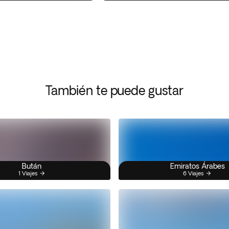
También te puede gustar
Bután
Emiratos Árabes
1 Viajes
6 Viajes