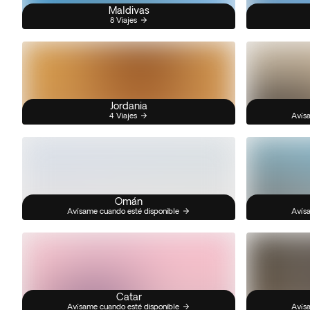
Maldivas
8 Viajes
Jordania
4 Viajes
Avísa
Omán
Avísame cuando esté disponible
Avísa
Catar
Avísame cuando esté disponible
Avísa