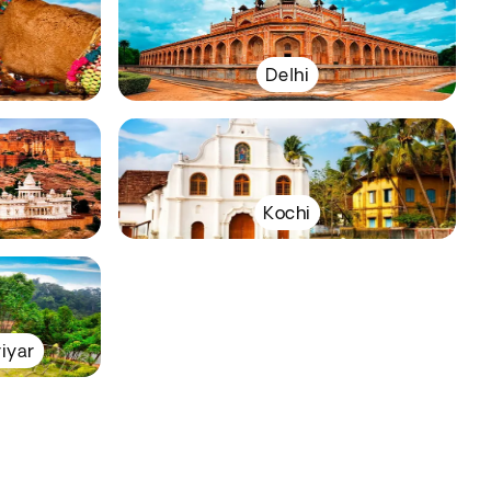
Delhi
Kochi
iyar