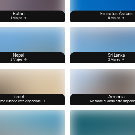
Bután
Emiratos Árabes
1 Viajes
6 Viajes
Nepal
Sri Lanka
2 Viajes
2 Viajes
Israel
Armenia
me cuando esté disponible
Avísame cuando esté disponi