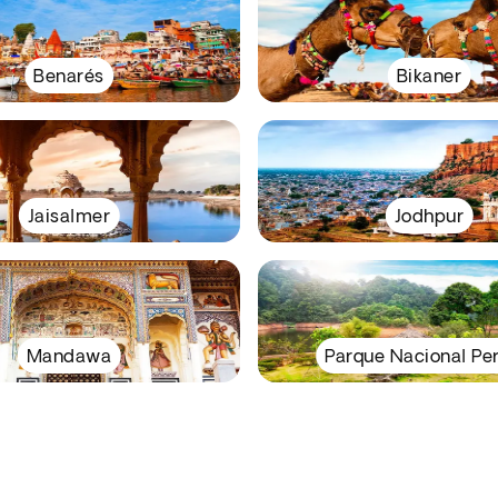
Benarés
Bikaner
Jaisalmer
Jodhpur
Mandawa
Parque Nacional Per