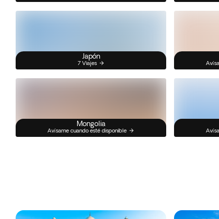
Japón
7 Viajes
Avísa
Mongolia
Avísame cuando esté disponible
Avísa