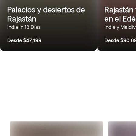
Palacios y desiertos de
Rajastán 
Rajastán
en el Ed
India in 13 Días
India y Maldiv
Desde
$47,199
Desde
$90,6