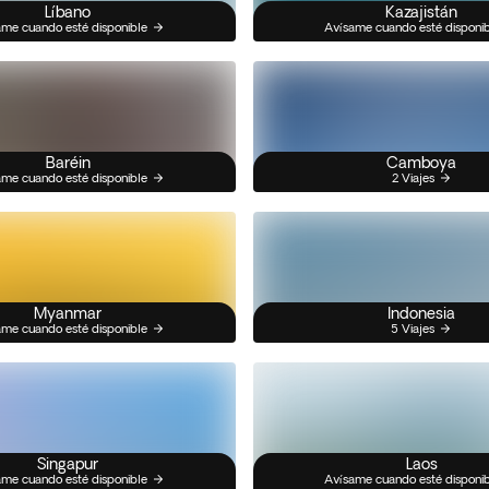
Líbano
Kazajistán
me cuando esté disponible
Avísame cuando esté disponi
Baréin
Camboya
me cuando esté disponible
2 Viajes
Myanmar
Indonesia
me cuando esté disponible
5 Viajes
Singapur
Laos
me cuando esté disponible
Avísame cuando esté disponi