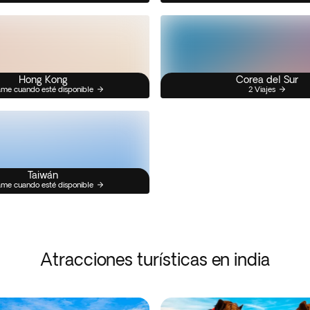
Hong Kong
Corea del Sur
me cuando esté disponible
2 Viajes
Taiwán
me cuando esté disponible
Atracciones turísticas en india