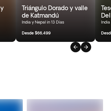
 y
Triángulo Dorado y valle
Tes
de Katmandú
Del
India y Nepal in 13 Días
India
Desde
$66,499
Desd