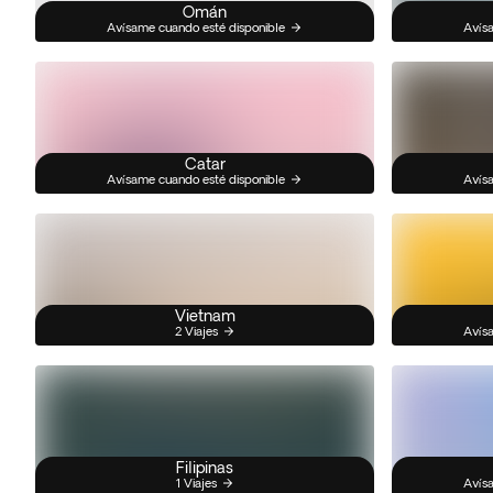
Omán
Avísame cuando esté disponible
Avísa
Catar
Avísame cuando esté disponible
Avísa
Vietnam
2 Viajes
Avísa
Filipinas
1 Viajes
Avísa