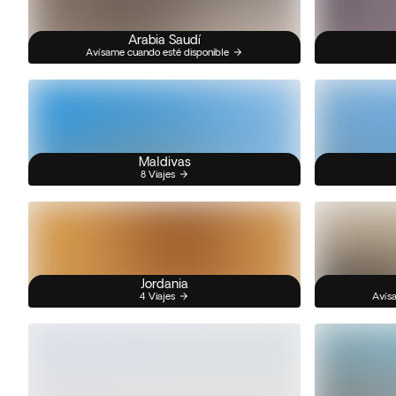
Arabia Saudí
Avísame cuando esté disponible
Maldivas
8 Viajes
Jordania
4 Viajes
Avísa