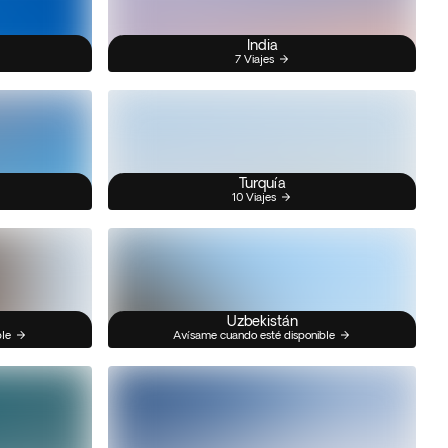
India
7 Viajes
Turquía
10 Viajes
Uzbekistán
ble
Avísame cuando esté disponible