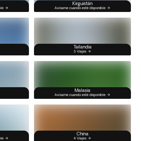
Kirguistán
ble
Avísame cuando esté disponible
Tailandia
3 Viajes
Malasia
Avísame cuando esté disponible
China
ble
4 Viajes