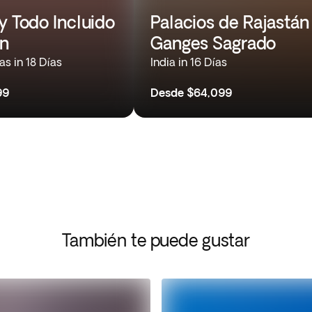
y Todo Incluido
Palacios de Rajastán
én
Ganges Sagrado
as in 18 Días
India in 16 Días
99
Desde
$64,099
También te puede gustar