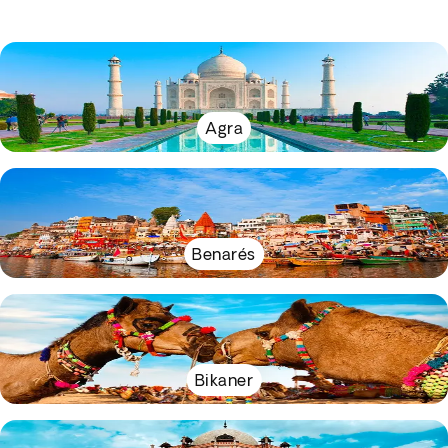
Agra
Benarés
Bikaner