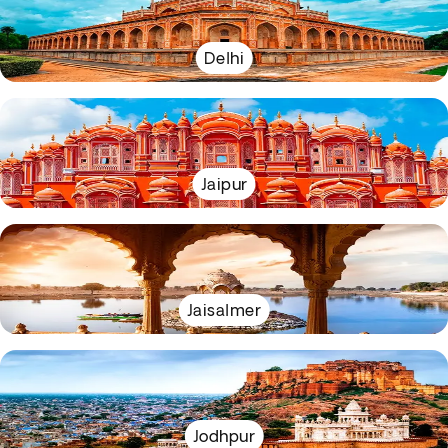
Delhi
Jaipur
Jaisalmer
Jodhpur