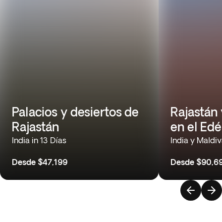
Palacios y desiertos de
Rajastán 
Rajastán
en el Ed
India in 13 Días
India y Maldiv
Desde
$47,199
Desde
$90,6