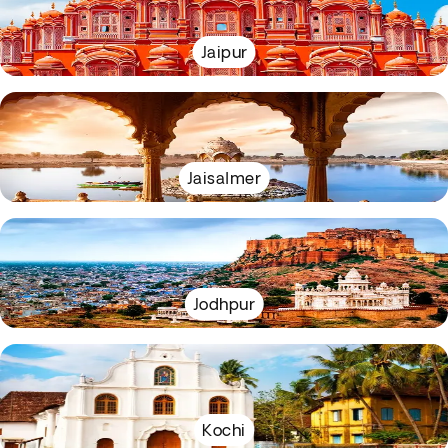
Jaipur
Jaisalmer
Jodhpur
Kochi