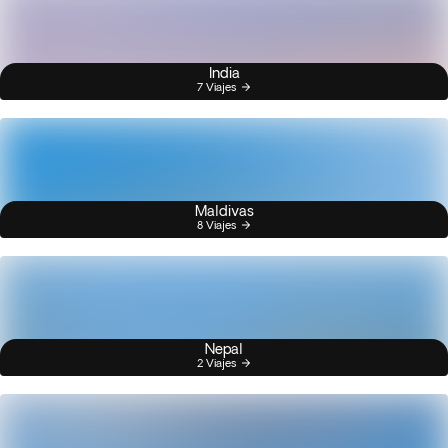
India
7 Viajes
Maldivas
8 Viajes
Nepal
2 Viajes