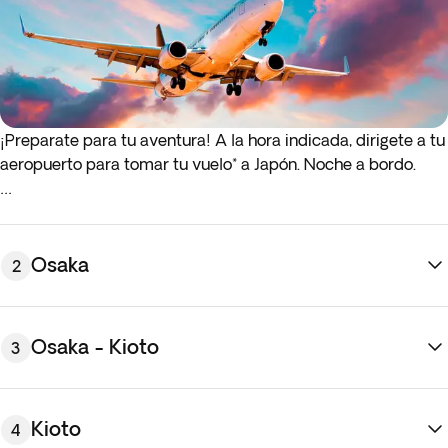
¡Preparate para tu aventura! A la hora indicada, dirigete a tu
aeropuerto para tomar tu vuelo* a Japón. Noche a bordo.
* Si el vuelo de ida o de regreso sale de madrugada (antes
de las 4:00 a.m.), debes presentarte en al aeropuerto la
noche anterior al día de salida indicado.
Osaka
2
Osaka - Kioto
3
Kioto
4