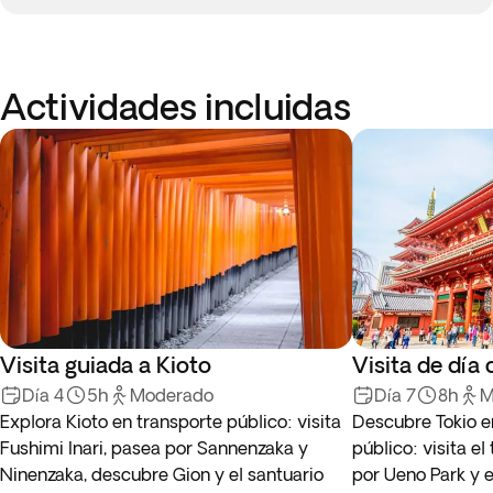
Actividades incluidas
Visita guiada a Kioto
Visita de día
Día 4
5h
Moderado
Día 7
8h
M
Explora Kioto en transporte público: visita
Descubre Tokio e
Fushimi Inari, pasea por Sannenzaka y
público: visita e
Ninenzaka, descubre Gion y el santuario
por Ueno Park y