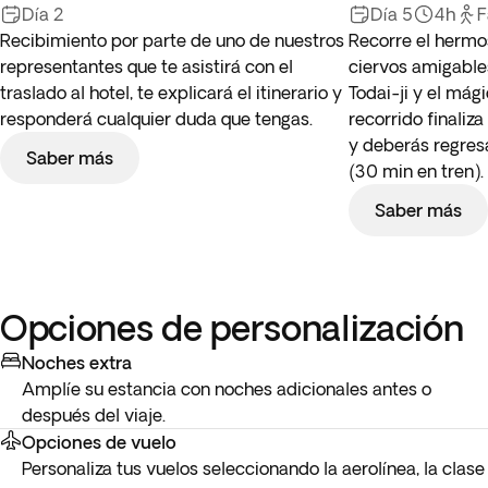
Día 2
Día 5
4h
F
Recibimiento por parte de uno de nuestros
Recorre el hermo
representantes que te asistirá con el
ciervos amigable
traslado al hotel, te explicará el itinerario y
Todai-ji y el mág
responderá cualquier duda que tengas.
recorrido finaliz
y deberás regresa
Saber más
(30 min en tren).
Saber más
Opciones de personalización
Noches extra
Amplíe su estancia con noches adicionales antes o
después del viaje.
Opciones de vuelo
Personaliza tus vuelos seleccionando la aerolínea, la clase