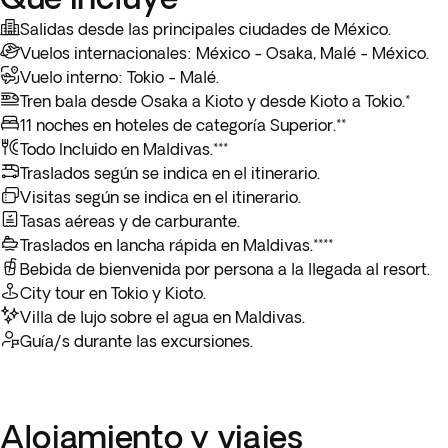
masaje en el spa del hotel o realizar alguna práctica
vida y color. Alojamiento.
deportiva como por ejemplo surf, windsurf, paddle surf,
Salidas desde las principales ciudades de México.
Desayuno en el hotel*. Traslado en lancha rápida al
esnórquel, buceo, pesca, kayak o incluso yoga en la arena de
Vuelos internacionales: México - Osaka, Malé - México.
aeropuerto para embarcar en el
vuelo de regreso a
la playa. Alojamiento.
Vuelo interno: Tokio - Malé.
México
.
Llegada a l
a ciudad de origen**
y fin del viaje.
Tren bala desde Osaka a Kioto y desde Kioto a Tokio.*
11 noches en hoteles de categoría Superior.**
* El desayuno incluido del último día dependerá del horario
Todo Incluido en Maldivas.***
del vuelo de regreso y del servicio de desayunos del hotel.
Traslados según se indica en el itinerario.
Visitas según se indica en el itinerario.
** Dependiendo de la opción escogida para el vuelo de
Tasas aéreas y de carburante.
regreso, la llegada puede ser el mismo día de salida o al
Traslados en lancha rápida en Maldivas.****
siguiente.
Bebida de bienvenida por persona a la llegada al resort.
City tour en Tokio y Kioto.
Villa de lujo sobre el agua en Maldivas.
Guía/s durante las excursiones.
Alojamiento y viajes