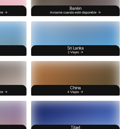
Baréin
ble
Avísame cuando esté disponible
Sri Lanka
2 Viajes
China
ble
4 Viajes
Tíbet