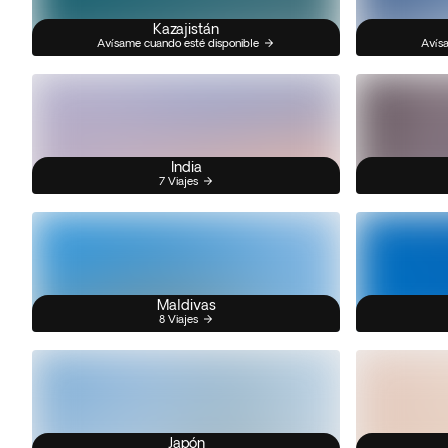
Kazajistán
Avísame cuando esté disponible
Avísa
India
7 Viajes
Maldivas
8 Viajes
Japón