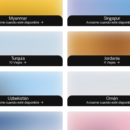
Myanmar
Singapur
me cuando esté disponible
Avísame cuando esté disponi
Turquía
Jordania
10 Viajes
4 Viajes
Uzbekistán
Omán
me cuando esté disponible
Avísame cuando esté disponi