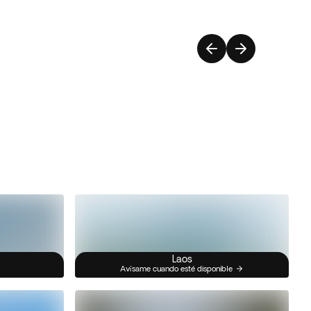
Laos
Avísame cuando esté disponible