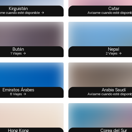
Kirguistán
Catar
me cuando esté disponible
Avísame cuando esté disponi
Bután
Nepal
1 Viajes
2 Viajes
Emiratos Árabes
Arabia Saudí
6 Viajes
Avísame cuando esté disponi
Hong Kong
Corea del Sur