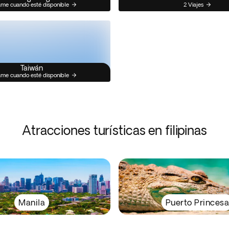
me cuando esté disponible
2 Viajes
Taiwán
me cuando esté disponible
Atracciones turísticas en filipinas
Manila
Puerto Princes