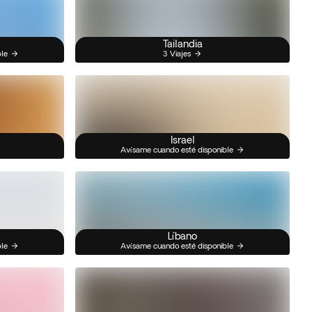
Tailandia
ble
3 Viajes
Israel
Avísame cuando esté disponible
Líbano
ble
Avísame cuando esté disponible