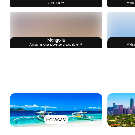
7 Viajes
Avísa
Mongolia
Avísame cuando esté disponible
Avísa
Boracay