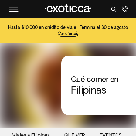
Hasta $10,000 en crédito de viaje | Termina el 30 de agosto
Ver ofertas
Qué comer en
Filipinas
Viajes a Filipinas
QUE VER
EVENTOS