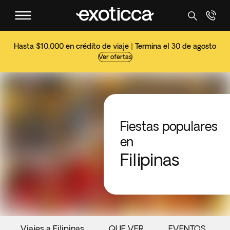
Hasta $10,000 en crédito de viaje | Termina el 30 de agosto
Ver ofertas
Fiestas populares
en
Filipinas
Viajes a Filipinas
QUE VER
EVENTOS