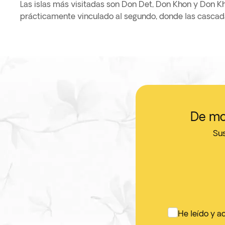
Las islas más visitadas son Don Det, Don Khon y Don Kh
antiguo asentamiento francés, la vida rural transcurre c
prácticamente vinculado al segundo, donde las cascad
De mo
Sus
He leído y a