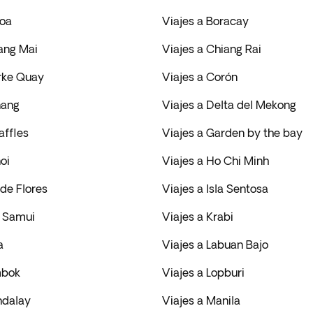
noa
Viajes a Boracay
iang Mai
Viajes a Chiang Rai
arke Quay
Viajes a Corón
nang
Viajes a Delta del Mekong
affles
Viajes a Garden by the bay
oi
Viajes a Ho Chi Minh
 de Flores
Viajes a Isla Sentosa
h Samui
Viajes a Krabi
a
Viajes a Labuan Bajo
mbok
Viajes a Lopburi
ndalay
Viajes a Manila