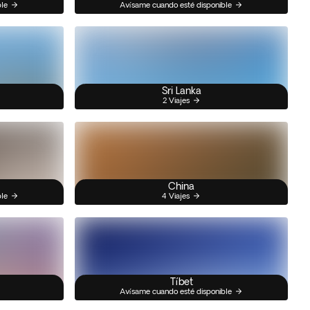
ble
Avísame cuando esté disponible
Sri Lanka
2 Viajes
China
ble
4 Viajes
Tíbet
Avísame cuando esté disponible