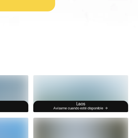
Laos
Avísame cuando esté disponible