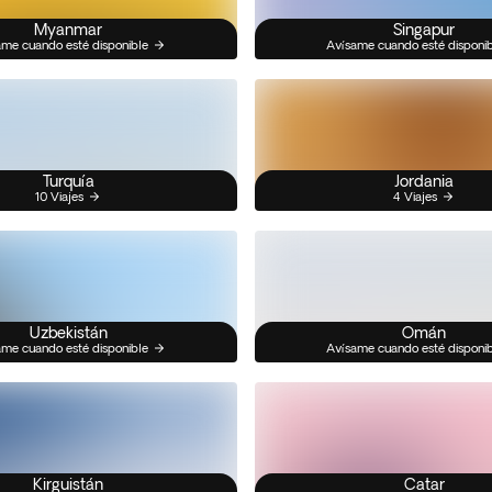
Myanmar
Singapur
me cuando esté disponible
Avísame cuando esté disponi
Turquía
Jordania
10 Viajes
4 Viajes
Uzbekistán
Omán
me cuando esté disponible
Avísame cuando esté disponi
Kirguistán
Catar