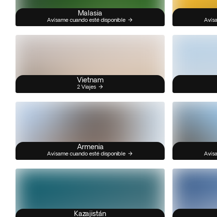
Malasia
Avísame cuando esté disponible
Avísa
Vietnam
2 Viajes
Armenia
Avísame cuando esté disponible
Avísa
Kazajistán