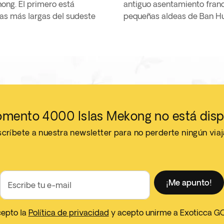
ong. El primero está
on calma, como en las
as más largas del sudeste
pequeñas aldeas de Ban H
mento 4000 Islas Mekong no está disp
críbete a nuestra newsletter para no perderte ningún via
¡Me apunto!
Escribe tu e-mail
cepto la
Política de privacidad
y acepto unirme a Exoticca G