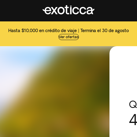
Hasta $10,000 en crédito de viaje | Termina el 30 de agosto
Ver ofertas
Q
4