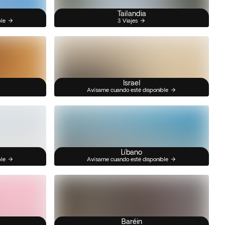
Tailandia
ble
3 Viajes
Israel
Avísame cuando esté disponible
Líbano
ble
Avísame cuando esté disponible
Baréin