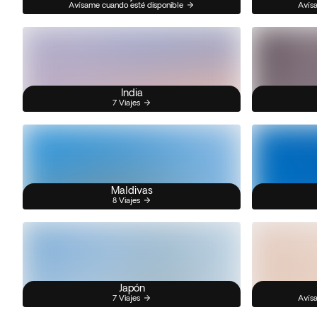
Avísame cuando esté disponible
Avísa
India
7 Viajes
Maldivas
8 Viajes
Japón
7 Viajes
Avísa