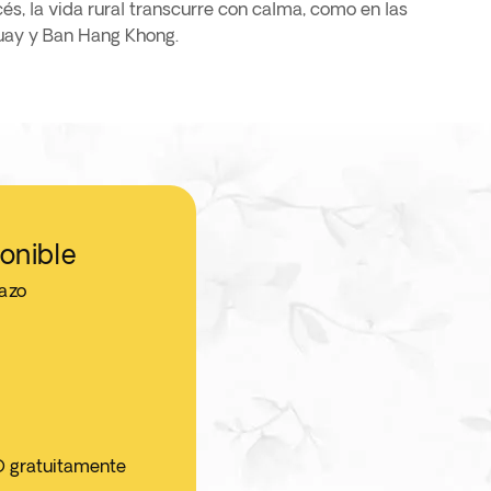
uay y Ban Hang Khong.
onible
jazo
O gratuitamente