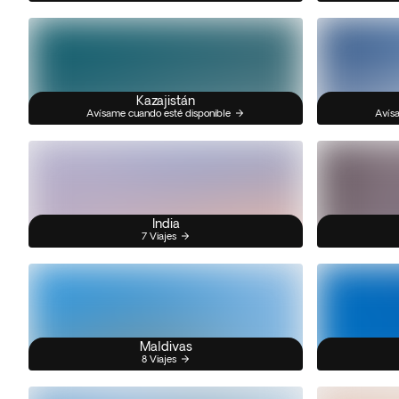
Kazajistán
Avísame cuando esté disponible
Avísa
India
7 Viajes
Maldivas
8 Viajes