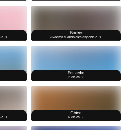
Baréin
ble
Avísame cuando esté disponible
Sri Lanka
2 Viajes
China
ble
4 Viajes