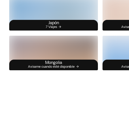
Japón
7 Viajes
Avísa
Mongolia
Avísame cuando esté disponible
Avísa