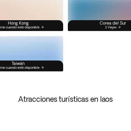
Hong Kong
Corea del Sur
me cuando esté disponible
2 Viajes
Taiwán
me cuando esté disponible
Atracciones turísticas en laos