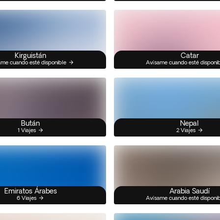
Kirguistán
Catar
me cuando esté disponible
Avísame cuando esté disponi
Bután
Nepal
1 Viajes
2 Viajes
Emiratos Árabes
Arabia Saudí
6 Viajes
Avísame cuando esté disponi