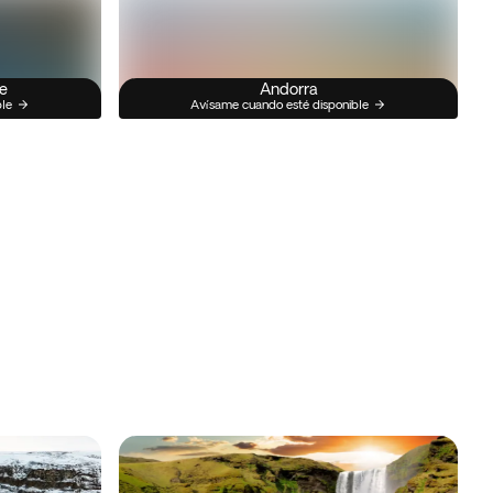
e
Andorra
ble
Avísame cuando esté disponible