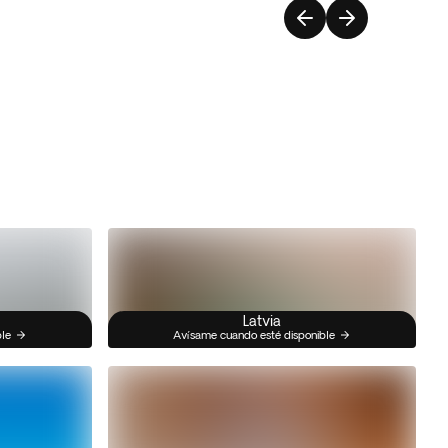
Latvia
ble
Avísame cuando esté disponible