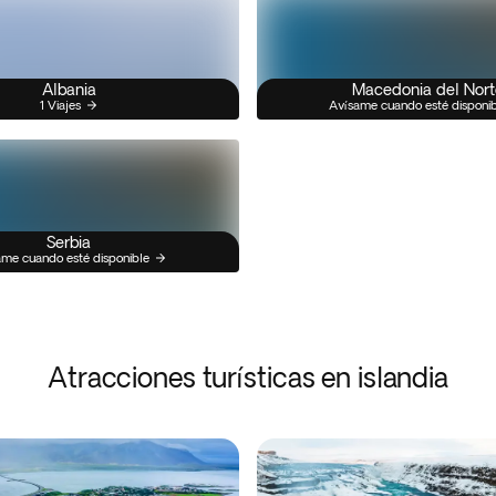
Albania
Macedonia del Nort
1 Viajes
Avísame cuando esté disponi
Serbia
me cuando esté disponible
Atracciones turísticas en islandia