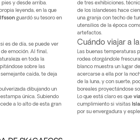
pies y desde arriba.
de tres exhibiciones, técni
ropia leyenda, en la que
de los islandeses hace cien
ólfsson
guardó su tesoro en
una granja con techo de tur
utensilios de la época com
artefactos.
Cuándo viajar a l
si es de día, se puede ver
de emoción. Al final,
Las buenas temperaturas pe
aturaleza en toda la
rodea otorgándole frescura
ipitándose sobre las
blanco muestra un lugar de 
 semejante caída, te deja
acercarse a ella por la noc
de la luna, y con suerte, p
a pulverizada dibujando un
boreales proyectándose sob
na estampa única. Subiendo
Lo que está claro es que
via
ede a lo alto de esta gran
cumplimiento si visitas
Isl
por su envergadura y esplen