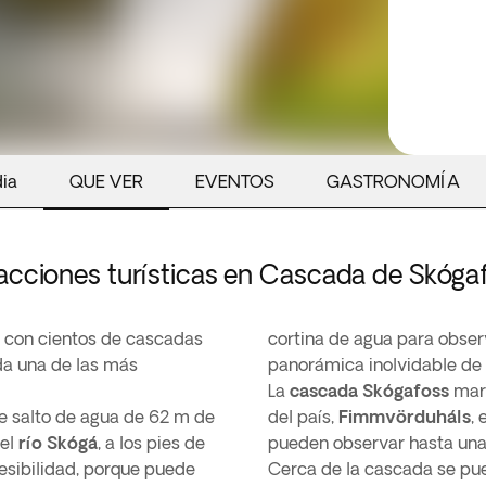
dia
QUE VER
EVENTOS
GASTRONOMÍA
acciones turísticas en Cascada de Skóga
a con cientos de cascadas
cortina de agua para observ
da una de las más
panorámica inolvidable de l
La
cascada Skógafoss
marc
te salto de agua de 62 m de
del país,
Fimmvörduháls
,
del
río Skógá
, a los pies de
pueden observar hasta una
cesibilidad, porque puede
Cerca de la cascada se pue