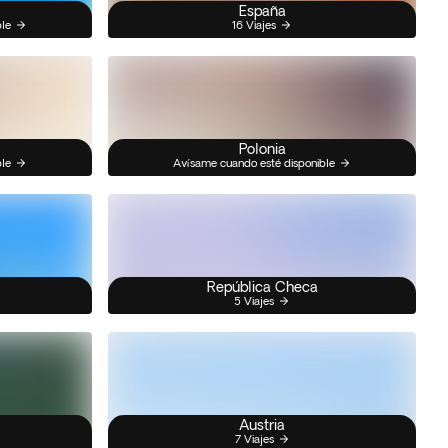
España
ble
16 Viajes
Polonia
ble
Avísame cuando esté disponible
República Checa
5 Viajes
Austria
7 Viajes