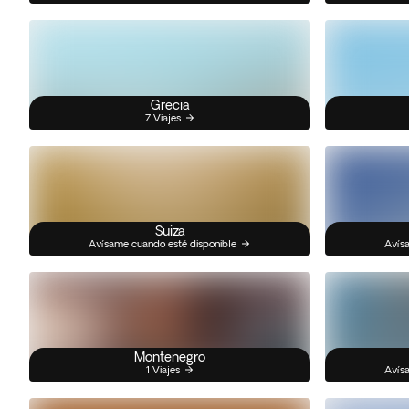
Grecia
7 Viajes
Suiza
Avísame cuando esté disponible
Avísa
Montenegro
1 Viajes
Avísa