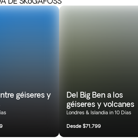
DA DE SKóGAFOSS
entre géiseres y
Del Big Ben a los
s
géiseres y volcanes
ías
Londres & Islandia in 10 Días
9
Desde
$71,799