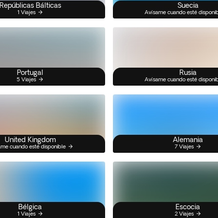
Repúblicas Bálticas
Suecia
1 Viajes
Avísame cuando esté disponi
Portugal
Rusia
5 Viajes
Avísame cuando esté disponi
United Kingdom
Alemania
me cuando esté disponible
7 Viajes
Bélgica
Escocia
1 Viajes
2 Viajes