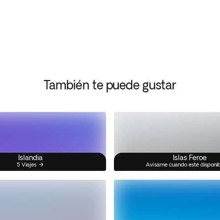
También te puede gustar
Islandia
Islas Feroe
5 Viajes
Avísame cuando esté disponi