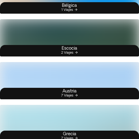
Bélgica
1 Viajes
Escocia
2 Viajes
Austria
7 Viajes
Grecia
7 Viajes