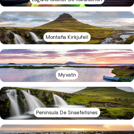
Montaña Kirkjufell
Myvatn
Península De Snaefellsnes