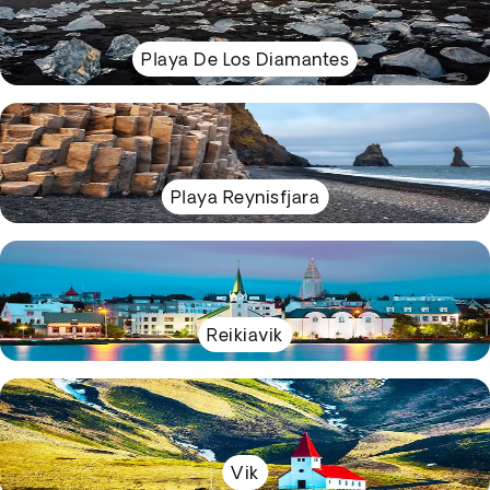
Playa De Los Diamantes
Playa Reynisfjara
Reikiavik
Vik