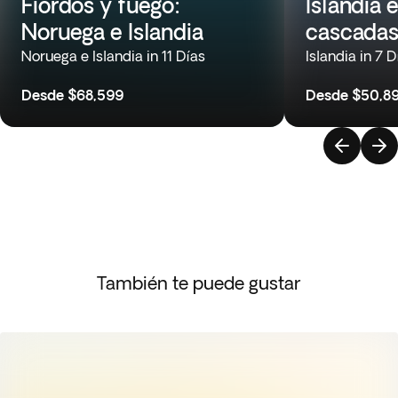
Fiordos y fuego:
Islandia 
Noruega e Islandia
cascada
Noruega e Islandia in 11 Días
Islandia in 7 D
Desde
$68,599
Desde
$50,8
También te puede gustar