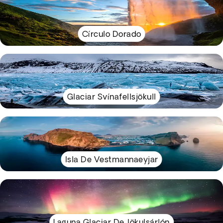
Círculo Dorado
Glaciar Svínafellsjökull
Isla De Vestmannaeyjar
Laguna Glaciar De Jökulsárlón