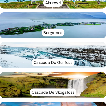
Akureyri
Borgarnes
Cascada De Gullfoss
Cascada De Skógafoss