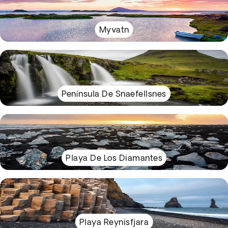
Myvatn
Península De Snaefellsnes
Playa De Los Diamantes
Playa Reynisfjara