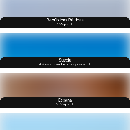
Repúblicas Bálticas
1 Viajes
Suecia
Avísame cuando esté disponible
España
16 Viajes