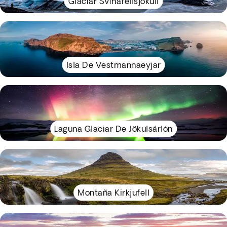
Glaciar Svínafellsjökull
Isla De Vestmannaeyjar
Laguna Glaciar De Jökulsárlón
Montaña Kirkjufell