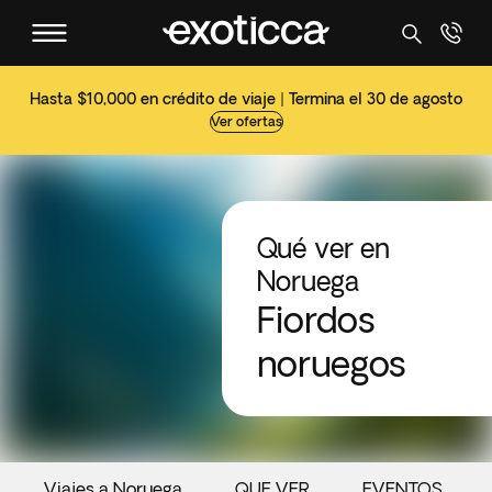
Hasta $10,000 en crédito de viaje | Termina el 30 de agosto
Ver ofertas
Qué ver en
Noruega
Fiordos
noruegos
Viajes a Noruega
QUE VER
EVENTOS