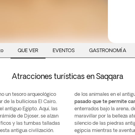
to
QUE VER
EVENTOS
GASTRONOMÍA
Atracciones turísticas en Saqqara
mo un tesoro arqueológico
de los animales en el antig
 de la bulliciosa El Cairo,
pasado que te permite cam
el antiguo Egipto. Aquí, las
enterrados bajo la arena, d
ámide de Djoser, se alzan
maravillar por la belleza a
íficos y las tumbas talladas
silencio de las piedras anti
esta antigua civilización.
egipcia mientras te aventur