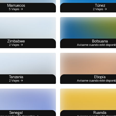
Marruecos
Túnez
5 Viajes
2 Viajes
Zimbabwe
Botsuana
2 Viajes
Avísame cuando esté disponi
Tanzania
Etiopía
2 Viajes
Avísame cuando esté disponi
Senegal
Ruanda