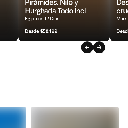
Pirámides, Nilo y
Des
Hurghada Todo Incl.
cru
Egipto in 12 Días
Marru
Desde
$58,199
Desd