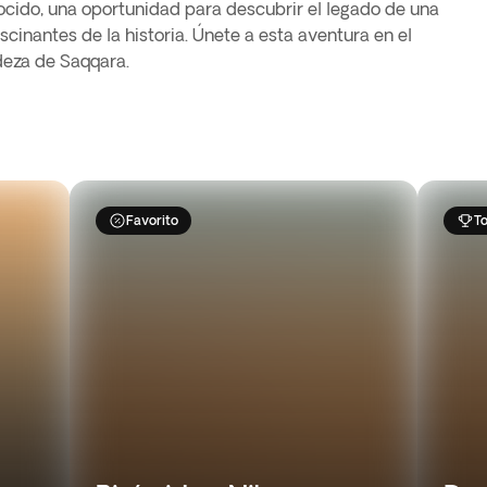
nocido, una oportunidad para descubrir el legado de una
scinantes de la historia. Únete a esta aventura en el
deza de Saqqara.
Favorito
T