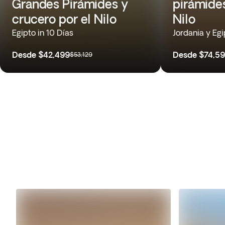
Grandes Pirámides y
pirámide
crucero por el Nilo
Nilo
Egipto in 10 Días
Jordania y Egi
Desde
$42,499
Desde
$74,5
$53,129