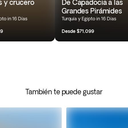
s y crucero
De Capadocia a las
Grandes Pirámides
pto in 16 Días
Turquía y Egipto in 16 Días
99
Desde
$71,099
También te puede gustar