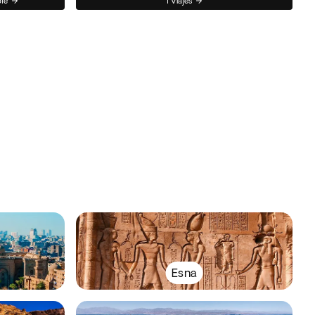
ble
1 Viajes
Esna