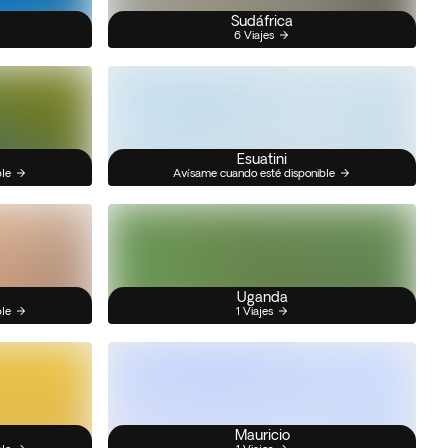
Sudáfrica
6 Viajes
Esuatini
ble
Avísame cuando esté disponible
Uganda
ble
1 Viajes
Mauricio