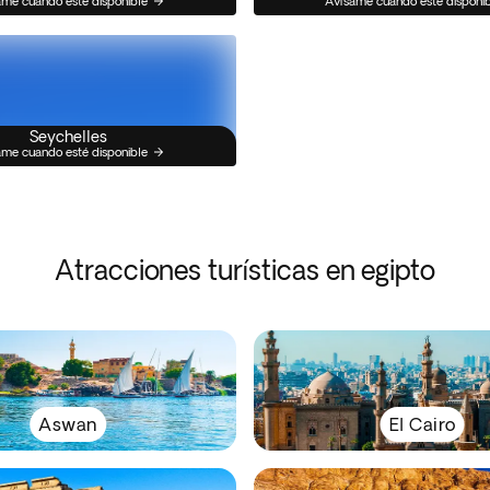
me cuando esté disponible
Avísame cuando esté disponi
Seychelles
me cuando esté disponible
Atracciones turísticas en egipto
Aswan
El Cairo