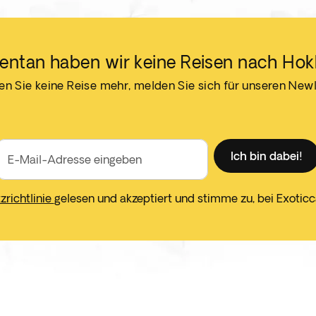
ntan haben wir keine Reisen nach Hok
n Sie keine Reise mehr, melden Sie sich für unseren Newl
Ich bin dabei!
E-Mail-Adresse eingeben
richtlinie
gelesen und akzeptiert und stimme zu, bei Exotic