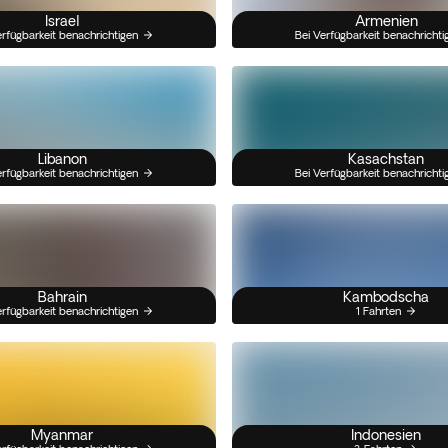
Israel
Armenien
erfügbarkeit benachrichtigen
Bei Verfügbarkeit benachrichti
Libanon
Kasachstan
erfügbarkeit benachrichtigen
Bei Verfügbarkeit benachrichti
Bahrain
Kambodscha
erfügbarkeit benachrichtigen
1 Fahrten
Myanmar
Indonesien