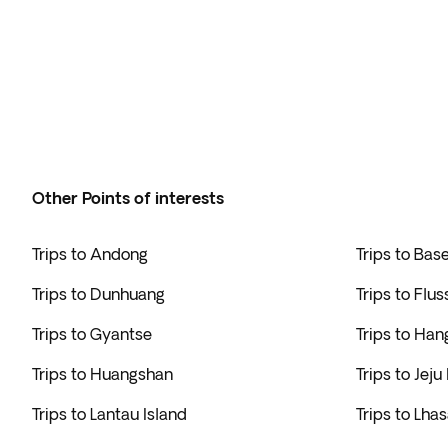
Other Points of interests
Trips to Andong
Trips to Ba
Trips to Dunhuang
Trips to Fluss
Trips to Gyantse
Trips to Ha
Trips to Huangshan
Trips to Jeju
Trips to Lantau Island
Trips to Lha