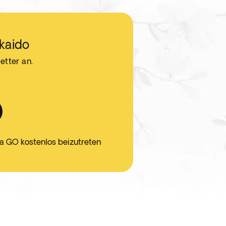
kaido
etter an.
ca GO kostenlos beizutreten