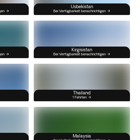
Usbekistan
gen
Bei Verfügbarkeit benachrichtigen
Kirgisistan
gen
Bei Verfügbarkeit benachrichtigen
Thailand
1 Fahrten
Malaysia