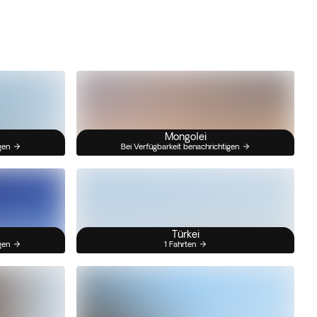
Mongolei
gen
Bei Verfügbarkeit benachrichtigen
Türkei
gen
1 Fahrten