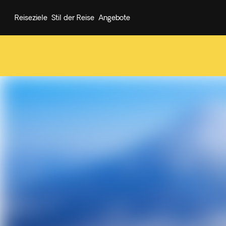
Reiseziele
Stil der Reise
Angebote