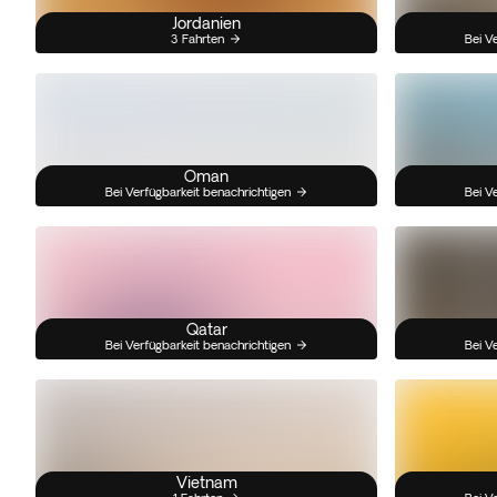
Jordanien
3 Fahrten
Bei V
Oman
Bei Verfügbarkeit benachrichtigen
Bei V
Qatar
Bei Verfügbarkeit benachrichtigen
Bei V
Vietnam