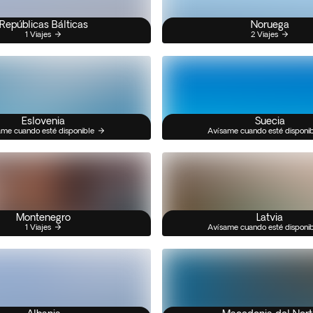
Repúblicas Bálticas
Noruega
1 Viajes
2 Viajes
Eslovenia
Suecia
me cuando esté disponible
Avísame cuando esté disponi
Montenegro
Latvia
1 Viajes
Avísame cuando esté disponi