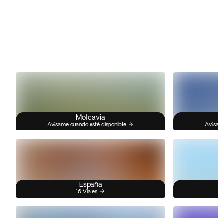
Moldavia
Avísame cuando esté disponible
Avísa
España
16 Viajes