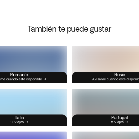
También te puede gustar
Rumanía
Rusia
me cuando esté disponible
Avísame cuando esté disponi
Italia
Portugal
17 Viajes
5 Viajes