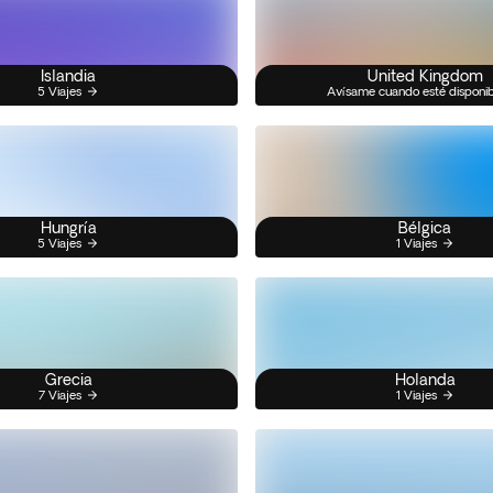
Islandia
United Kingdom
5 Viajes
Avísame cuando esté disponi
Hungría
Bélgica
5 Viajes
1 Viajes
Grecia
Holanda
7 Viajes
1 Viajes