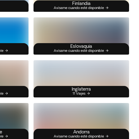
Finlandia
Avísame cuando esté disponible
Eslovaquia
ble
Avísame cuando esté disponible
Inglaterra
ble
11 Viajes
e
Andorra
ble
Avísame cuando esté disponible