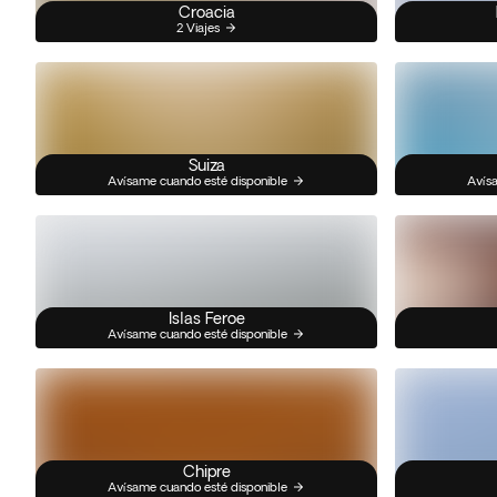
Croacia
2 Viajes
Suiza
Avísame cuando esté disponible
Avísa
Islas Feroe
Avísame cuando esté disponible
Chipre
Avísame cuando esté disponible