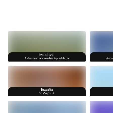
Moldavia
Avísame cuando esté disponible
Avísa
España
16 Viajes