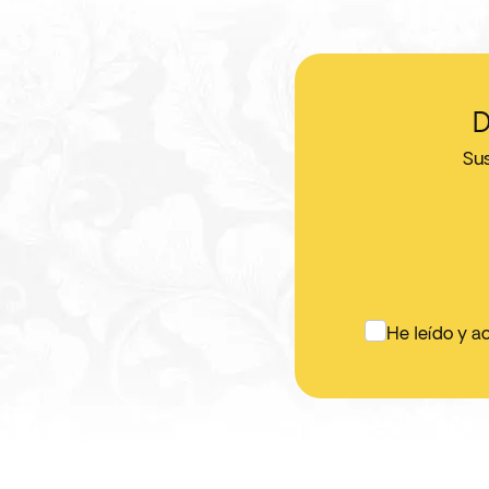
D
Sus
He leído y a