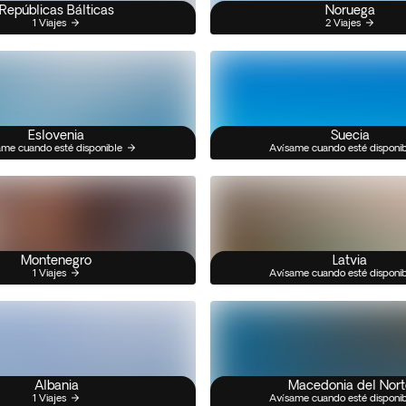
Repúblicas Bálticas
Noruega
1 Viajes
2 Viajes
Eslovenia
Suecia
me cuando esté disponible
Avísame cuando esté disponi
Montenegro
Latvia
1 Viajes
Avísame cuando esté disponi
Albania
Macedonia del Nort
1 Viajes
Avísame cuando esté disponi