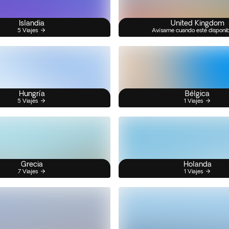
Islandia
United Kingdom
5 Viajes
Avísame cuando esté disponi
Hungría
Bélgica
5 Viajes
1 Viajes
Grecia
Holanda
7 Viajes
1 Viajes