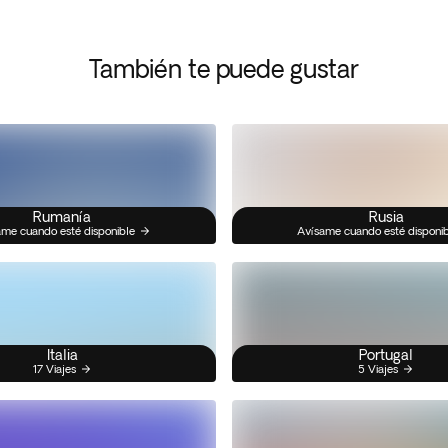
También te puede gustar
Rumanía
Rusia
me cuando esté disponible
Avísame cuando esté disponi
Italia
Portugal
17 Viajes
5 Viajes