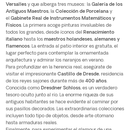
Versalles
y que alberga tres museos: la
Galería de los
Antiguos Maestros
, la
Colección de Porcelana
y
el
Gabinete Real de Instrumentos Matemáticos y
Físicos
. La primera acoge pinturas invaluables de
todos los grandes, desde íconos del
Renacimiento
italiano
hasta los
maestros holandeses, alemanes y
flamencos
. La entrada al patio interior es gratuita, el
lugar perfecto para contemplar la ornamentada
arquitectura y admirar los naranjos en verano.
Para profundizar en la herencia real, asegúrate de
visitar el impresionante
Castillo de Dresde
, residencia
de los reyes sajones durante más de
400 años
.
Conocida como
Dresdner Schloss
, es un verdadero
tesoro oculto junto al río. La enorme riqueza de sus
antiguos habitantes se hace evidente al caminar por
sus pasillos decorados. Las extraordinarias colecciones
incluyen todo tipo de objetos, desde arte otomano
hasta armaduras reales.
Finalmente, para experimentar el glamour de una