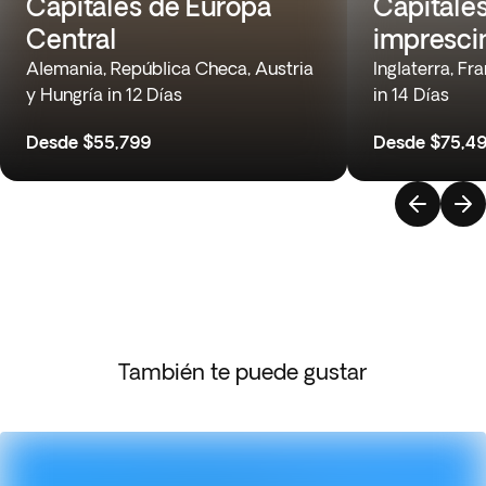
Capitales de Europa
Capitale
Central
impresci
Alemania, República Checa, Austria
Inglaterra, Fr
y Hungría in 12 Días
in 14 Días
Desde
$55,799
Desde
$75,4
También te puede gustar