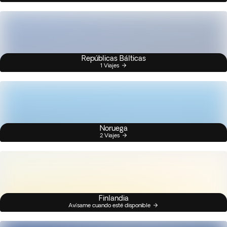
Repúblicas Bálticas
1 Viajes
Noruega
2 Viajes
Finlandia
Avísame cuando esté disponible