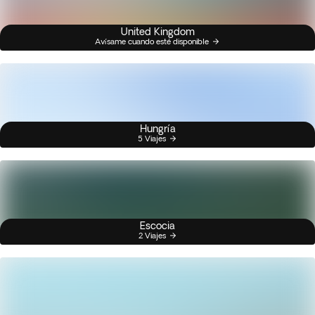
United Kingdom
Avísame cuando esté disponible
Hungría
5 Viajes
Escocia
2 Viajes