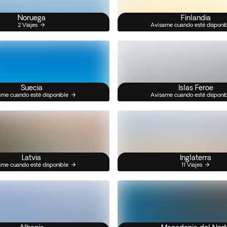
Noruega
Finlandia
2 Viajes
Avísame cuando esté disponi
Suecia
Islas Feroe
me cuando esté disponible
Avísame cuando esté disponi
Latvia
Inglaterra
me cuando esté disponible
11 Viajes