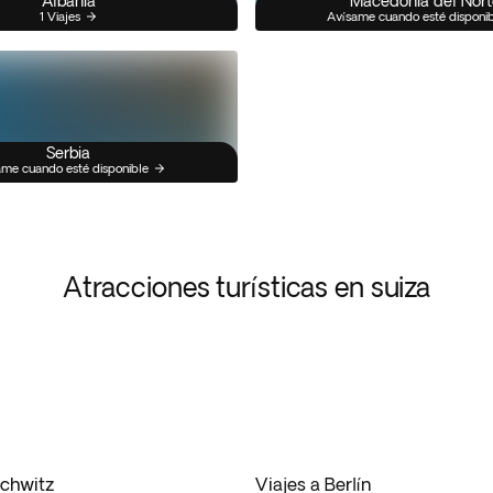
Albania
Macedonia del Nort
1 Viajes
Avísame cuando esté disponi
Serbia
me cuando esté disponible
Atracciones turísticas en suiza
schwitz
Viajes a Berlín