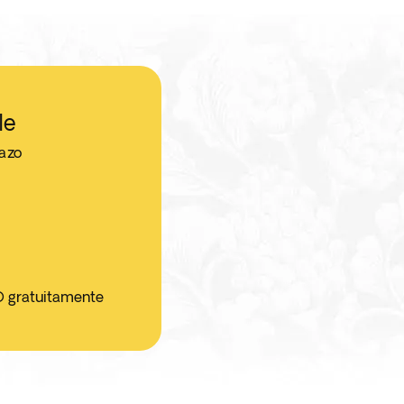
le
jazo
O gratuitamente