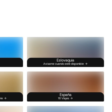
Eslovaquia
Avísame cuando esté disponible
España
ble
16 Viajes