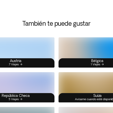
También te puede gustar
Austria
Bélgica
7 Viajes
1 Viajes
República Checa
Suiza
5 Viajes
Avísame cuando esté disponi