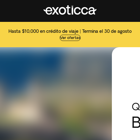
Hasta $10,000 en crédito de viaje | Termina el 30 de agosto
Ver ofertas
Q
B