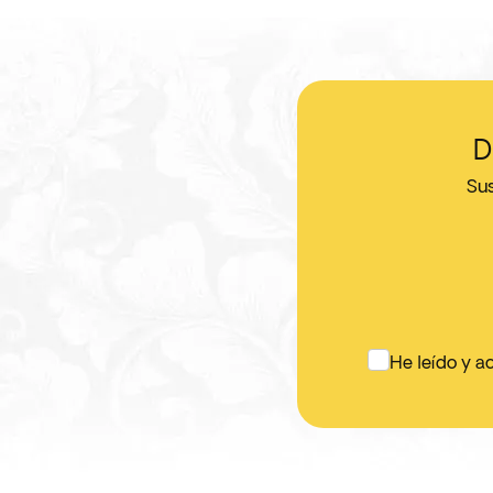
D
Sus
He leído y a