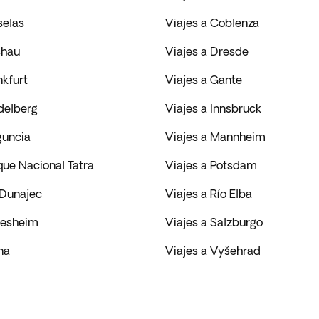
selas
Viajes a Coblenza
chau
Viajes a Dresde
nkfurt
Viajes a Gante
delberg
Viajes a Innsbruck
guncia
Viajes a Mannheim
que Nacional Tatra
Viajes a Potsdam
 Dunajec
Viajes a Río Elba
desheim
Viajes a Salzburgo
na
Viajes a Vyšehrad