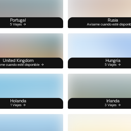
Portugal
Rusia
5 Viajes
Avísame cuando esté disponi
United Kingdom
Hungría
me cuando esté disponible
5 Viajes
Holanda
Irlanda
1 Viajes
3 Viajes