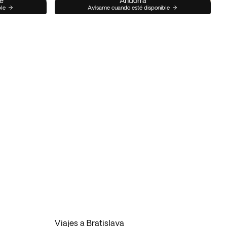
e
Andorra
ble
Avísame cuando esté disponible
Viajes a Bratislava