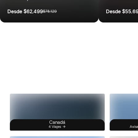
Desde
$62,499
Desde
$55,6
$78,129
Canadá
4 Viajes
Avísa