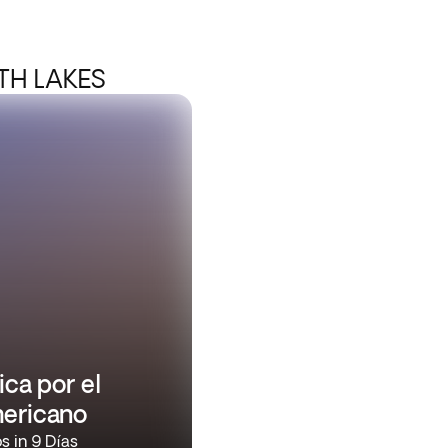
TH LAKES
ica por el
ericano
s in 9 Días