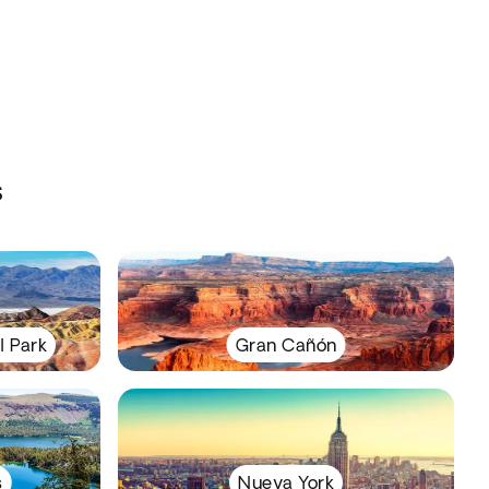
s
l Park
Gran Cañón
s
Nueva York