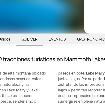
Unidos
QUE VER
EVENTOS
GASTRONOMÍ
Atracciones turísticas en Mammoth Lake
os de alta montaña ubicado
paseos en bote.
Lake Mary
rondosos bosques, estos
junto al agua. Por su parte,
 naturaleza y las
disfrutar de las impresion
acan
Lake Mary
y
Lake
lagos y permiten recorrer l
th Lakes
se puede
destino imprescindible par
o pesca, senderismo o
sumergirse en plena natura