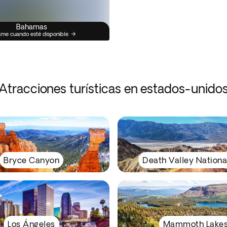
Bahamas
me cuando esté disponible
Atracciones turísticas en estados-unido
Bryce Canyon
Death Valley Nationa
Los Ángeles
Mammoth Lake