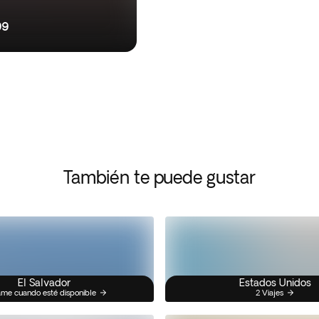
99
También te puede gustar
El Salvador
Estados Unidos
me cuando esté disponible
2 Viajes