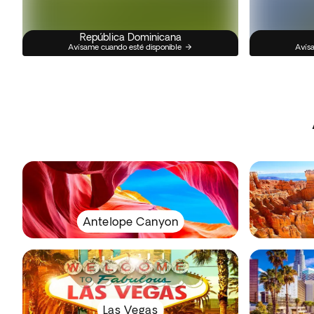
República Dominicana
Avísame cuando esté disponible
Avísa
Antelope Canyon
Las Vegas